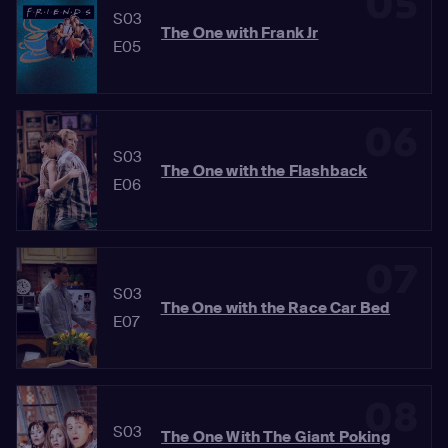
05
S03
The One with Frank Jr
E05
06
S03
The One with the Flashback
E06
07
S03
The One with the Race Car Bed
E07
08
S03
The One With The Giant Poking