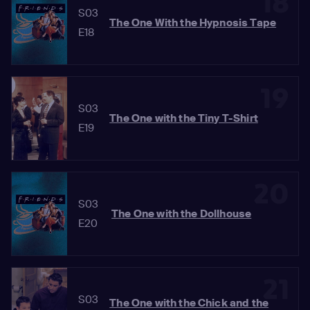
18
S03
The One With the Hypnosis Tape
E18
19
S03
The One with the Tiny T-Shirt
E19
20
S03
The One with the Dollhouse
E20
21
S03
The One with the Chick and the