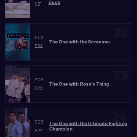
Duck
E21
22
S03
The One with the Screamer
E22
23
S03
The One with Ross's Thing
E23
24
S03
The One with the Ultimate Fighting
Champion
E24