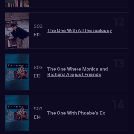
12
S03
The One With All the Jealousy
E12
13
S03
The One Where Monica and
Richard Are just Friends
E13
14
S03
The One With Phoebe's Ex
E14