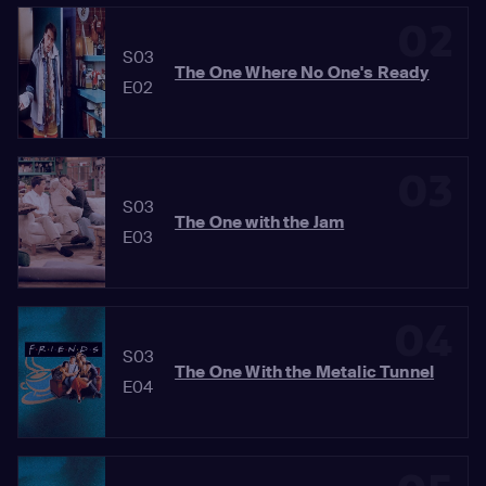
02
S03
The One Where No One's Ready
E02
03
S03
The One with the Jam
E03
04
S03
The One With the Metalic Tunnel
E04