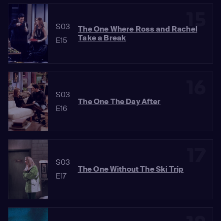
15
S03
The One Where Ross and Rachel
Take a Break
E15
16
S03
The One The Day After
E16
17
S03
The One Without The Ski Trip
E17