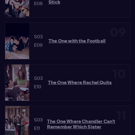
Stick
E08
09
S03
The One with the Football
E09
10
S03
The One Where Rachel Quits
E10
11
S03
The One Where Chandler Can't
Remember Which Sister
E11