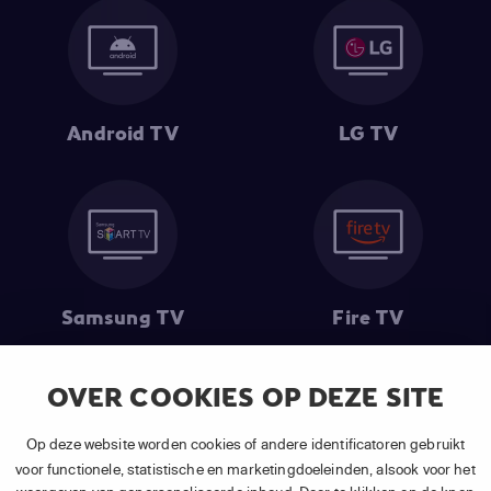
Android TV
LG TV
Samsung TV
Fire TV
OVER COOKIES OP DEZE SITE
(1) De eerste 30 dagen gratis
: Geldig op alle nieuwe abonnementen
Op deze website worden cookies of andere identificatoren gebruikt
van APP TV Light, Basic of Plus.
voor functionele, statistische en marketingdoeleinden, alsook voor het
(2) Prijs abonnement
: Incl. BTW.