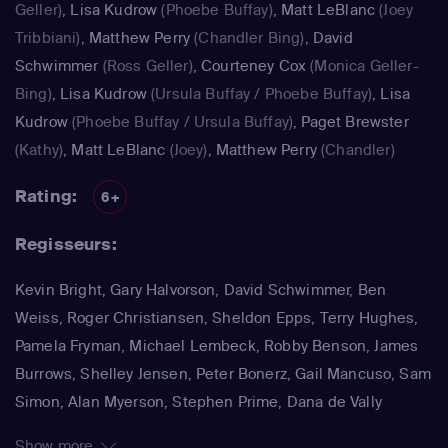
Geller)
,
Lisa Kudrow
(Phoebe Buffay)
,
Matt LeBlanc
(Joey
Tribbiani)
,
Matthew Perry
(Chandler Bing)
,
David
Schwimmer
(Ross Geller)
,
Courteney Cox
(Monica Geller-
Bing)
,
Lisa Kudrow
(Ursula Buffay / Phoebe Buffay)
,
Lisa
Kudrow
(Phoebe Buffay / Ursula Buffay)
,
Paget Brewster
(Kathy)
,
Matt LeBlanc
(Joey)
,
Matthew Perry
(Chandler)
Rating:
6+
Regisseurs:
Kevin Bright, Gary Halvorson, David Schwimmer, Ben
Weiss, Roger Christiansen, Sheldon Epps, Terry Hughes,
Pamela Fryman, Michael Lembeck, Robby Benson, James
Burrows, Shelley Jensen, Peter Bonerz, Gail Mancuso, Sam
Simon, Alan Myerson, Stephen Prime, Dana de Vally
Piazza, Paul Lazarus, Joe Regalbuto
Show more