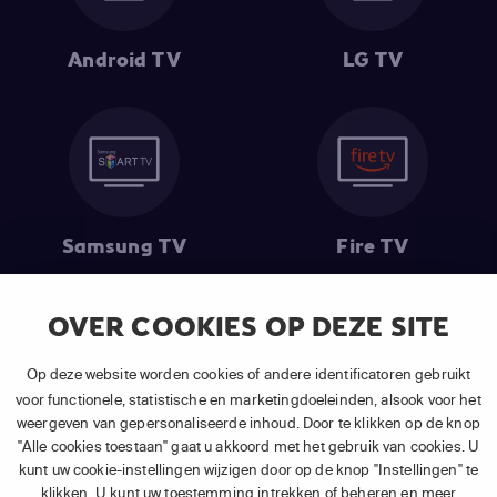
Android TV
LG TV
Samsung TV
Fire TV
OVER COOKIES OP DEZE SITE
(1) De eerste 30 dagen gratis
: Geldig op alle nieuwe abonnementen
Op deze website worden cookies of andere identificatoren gebruikt
van APP TV Light, Basic of Plus.
voor functionele, statistische en marketingdoeleinden, alsook voor het
(2) Prijs abonnement
: Incl. BTW.
weergeven van gepersonaliseerde inhoud. Door te klikken op de knop
(3) Restart & Replay
is beschikbaar voor
volgende zenders
afhankelijk
"Alle cookies toestaan" gaat u akkoord met het gebruik van cookies. U
van je gekozen pakket.
kunt uw cookie-instellingen wijzigen door op de knop "Instellingen" te
klikken. U kunt uw toestemming intrekken of beheren en meer