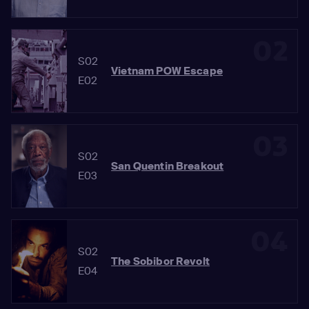
02
S02
Vietnam POW Escape
E02
03
S02
San Quentin Breakout
E03
04
S02
The Sobibor Revolt
E04