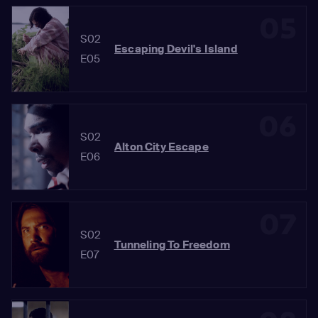
05
S02
Escaping Devil's Island
E05
06
S02
Alton City Escape
E06
07
S02
Tunneling To Freedom
E07