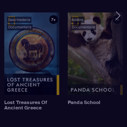
7+
7+
Geschiedenis
Andere
Documentaire
Documentaire
Lost Treasures Of
Panda School
Ancient Greece