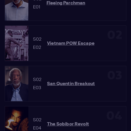
Fleeing Parchman
E01
02
S02
Vietnam POW Escape
E02
03
S02
San Quentin Breakout
E03
04
S02
The Sobibor Revolt
E04