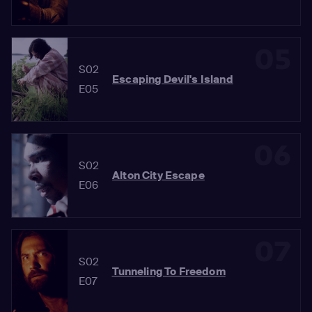
05
S02
Escaping Devil's Island
E05
06
S02
Alton City Escape
E06
07
S02
Tunneling To Freedom
E07