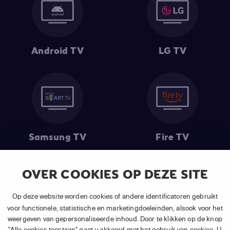
Android TV
LG TV
Samsung TV
Fire TV
OVER COOKIES OP DEZE SITE
(1) De eerste 30 dagen gratis
: Geldig op alle nieuwe abonnementen
Op deze website worden cookies of andere identificatoren gebruikt
van APP TV Light, Basic of Plus.
voor functionele, statistische en marketingdoeleinden, alsook voor het
(2) Prijs abonnement
: Incl. BTW.
weergeven van gepersonaliseerde inhoud. Door te klikken op de knop
(3) Restart & Replay
is beschikbaar voor
volgende zenders
afhankelijk
"Alle cookies toestaan" gaat u akkoord met het gebruik van cookies. U