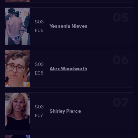
05
S03
Yessenia Nieves
E05
06
S03
Alex Woodworth
E06
07
S03
Shirley Pierce
E07