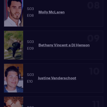
08
S03
Molly McLaren
E08
09
S03
Bethany Vincent a DJ Henson
E09
10
S03
Justine Vanderschoot
E10
11