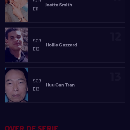
S03
Joette Smith
E11
12
S03
Hollie Gazzard
E12
13
S03
Huu Can Tran
E13
OVER DE SERIE