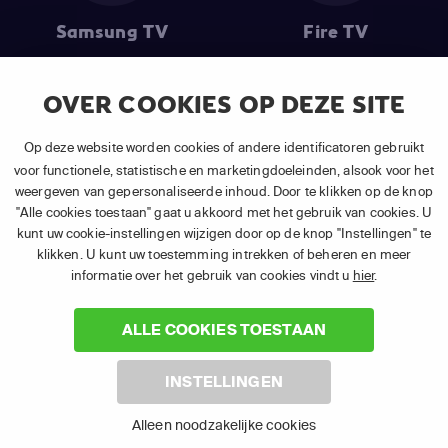
Samsung TV
Fire TV
OVER COOKIES OP DEZE SITE
(1) De eerste 30 dagen gratis
: Geldig op alle nieuwe abonnementen
Op deze website worden cookies of andere identificatoren gebruikt
van APP TV Light, Basic of Plus.
voor functionele, statistische en marketingdoeleinden, alsook voor het
(2) Prijs abonnement
: Incl. BTW.
weergeven van gepersonaliseerde inhoud. Door te klikken op de knop
(3) Restart & Replay
is beschikbaar voor
volgende zenders
afhankelijk
"Alle cookies toestaan" gaat u akkoord met het gebruik van cookies. U
van je gekozen pakket.
kunt uw cookie-instellingen wijzigen door op de knop "Instellingen" te
klikken. U kunt uw toestemming intrekken of beheren en meer
informatie over het gebruik van cookies vindt u
hier
.
ALLE COOKIES TOESTAAN
©
2026 Canal+ Luxembourg S. à r.l. - Alle rechten voorbehouden. TV
INSTELLINGEN
VLAANDEREN® is een merk gebruikt onder licentie door Canal+
Luxembourg S. à r.l. Maatschappelijke zetel: Rue Albert Borschette 4,
Alleen noodzakelijke cookies
L-1246 Luxembourg R.C.S. Luxembourg : B 87.905