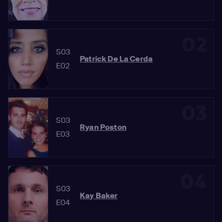
02
S03
Patrick De La Cerda
E02
03
S03
Ryan Poston
E03
04
S03
Kay Baker
E04