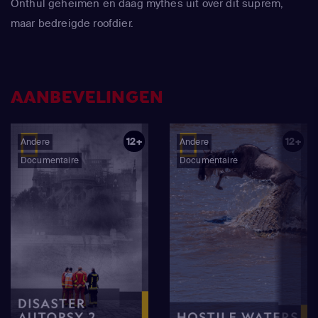
Onthul geheimen en daag mythes uit over dit suprem,
maar bedreigde roofdier.
AANBEVELINGEN
12+
12+
Andere
Andere
Documentaire
Documentaire