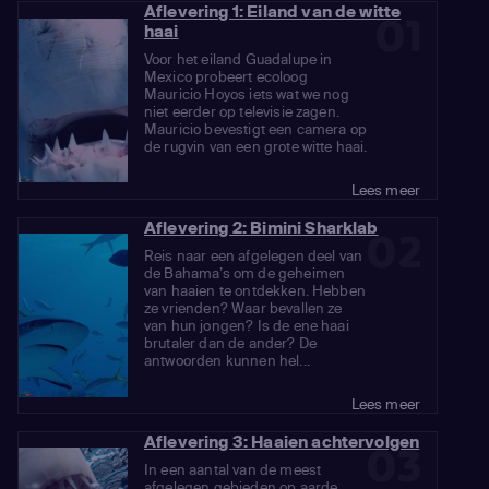
Aflevering 1: Eiland van de witte
01
haai
Voor het eiland Guadalupe in
Mexico probeert ecoloog
Mauricio Hoyos iets wat we nog
niet eerder op televisie zagen.
Mauricio bevestigt een camera op
de rugvin van een grote witte haai.
Lees meer
Aflevering 2: Bimini Sharklab
02
Reis naar een afgelegen deel van
de Bahama’s om de geheimen
van haaien te ontdekken. Hebben
ze vrienden? Waar bevallen ze
van hun jongen? Is de ene haai
brutaler dan de ander? De
antwoorden kunnen hel...
Lees meer
Aflevering 3: Haaien achtervolgen
03
In een aantal van de meest
afgelegen gebieden op aarde