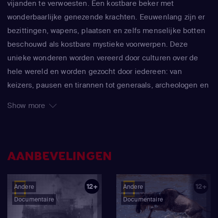
vijanden te verwoesten. Een kostbare beker met
wonderbaarlijke genezende krachten. Eeuwenlang zijn er
bezittingen, wapens, plaatsen en zelfs menselijke botten
beschouwd als kostbare mystieke voorwerpen. Deze
unieke wonderen worden vereerd door culturen over de
hele wereld en worden gezocht door iedereen: van
keizers, pausen en tirannen tot generaals, archeologen en
schatzoekers. Holy Marvels met Dennis Quaid is een
Show more
spannende nieuwe serie die diep ingaat op de
opmerkelijke verhalen achter deze ontzagwekkende
artefacten, hun creatie, de mysteries van hun
onvoorstelbare krachten en de onvergetelijke avonturen
AANBEVELINGEN
van degenen die ze proberen te vinden.
12+
12+
Andere
Andere
Documentaire
Documentaire