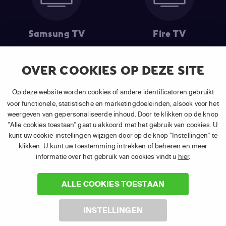
Samsung TV
Fire TV
OVER COOKIES OP DEZE SITE
(1) De eerste 30 dagen gratis
: Geldig op alle nieuwe abonnementen
Op deze website worden cookies of andere identificatoren gebruikt
van APP TV Light, Basic of Plus.
voor functionele, statistische en marketingdoeleinden, alsook voor het
(2) Prijs abonnement
: Incl. BTW.
weergeven van gepersonaliseerde inhoud. Door te klikken op de knop
(3) Restart & Replay
is beschikbaar voor
volgende zenders
afhankelijk
"Alle cookies toestaan" gaat u akkoord met het gebruik van cookies. U
van je gekozen pakket.
kunt uw cookie-instellingen wijzigen door op de knop "Instellingen" te
klikken. U kunt uw toestemming intrekken of beheren en meer
informatie over het gebruik van cookies vindt u
hier
.
ALLE COOKIES TOESTAAN
©
2026 Canal+ Luxembourg S. à r.l. - Alle rechten voorbehouden. TV
INSTELLINGEN
VLAANDEREN® is een merk gebruikt onder licentie door Canal+
Luxembourg S. à r.l. Maatschappelijke zetel: Rue Albert Borschette 4,