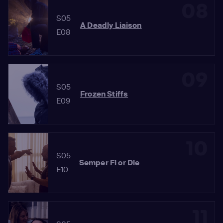
08
S05
A Deadly Liaison
E08
09
S05
Frozen Stiffs
E09
10
S05
Semper Fi or Die
E10
11