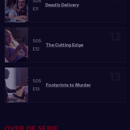
S05
Deadly Delivery
E11
12
S05
The Cutting Edge
E12
13
S05
Footprints to Murder
E13
OVER DE SERIE