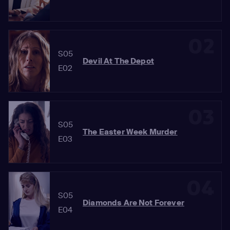
02
S05
Devil At The Depot
E02
03
S05
The Easter Week Murder
E03
04
S05
Diamonds Are Not Forever
E04