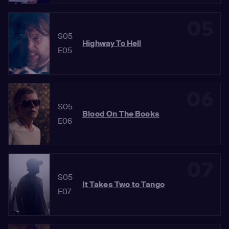
05
S05
Highway To Hell
E05
06
S05
Blood On The Books
E06
07
S05
It Takes Two to Tango
E07