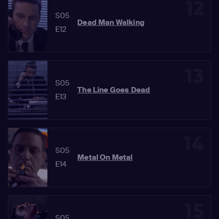
12
S05
Dead Man Walking
E12
13
S05
The Line Goes Dead
E13
14
S05
Metal On Metal
E14
15
S05