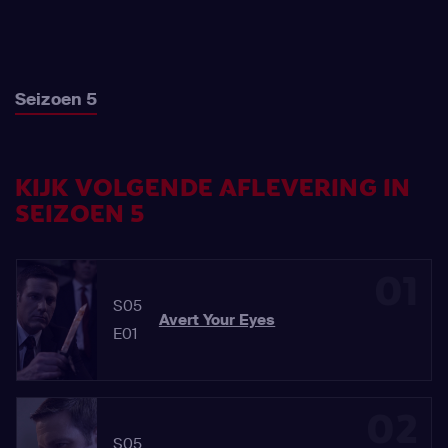
Seizoen 5
KIJK VOLGENDE AFLEVERING IN
SEIZOEN 5
01
S05
Avert Your Eyes
E01
02
S05