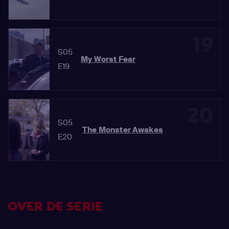
19
S05
My Worst Fear
E19
20
S05
The Monster Awakes
E20
OVER DE SERIE