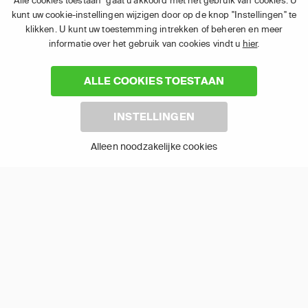
"Alle cookies toestaan" gaat u akkoord met het gebruik van cookies. U
kunt uw cookie-instellingen wijzigen door op de knop "Instellingen" te
klikken. U kunt uw toestemming intrekken of beheren en meer
informatie over het gebruik van cookies vindt u
hier
.
ALLE COOKIES TOESTAAN
Android TV
LG TV
INSTELLINGEN
Alleen noodzakelijke cookies
Samsung TV
Fire TV
(1) De eerste 30 dagen gratis
: Geldig op alle nieuwe abonnementen
van APP TV Light, Basic of Plus.