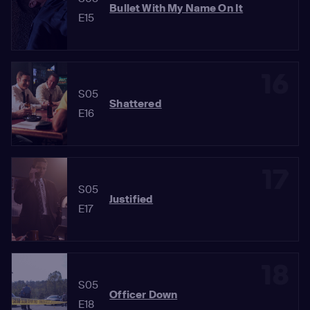
Bullet With My Name On It
E15
16
S05
Shattered
E16
17
S05
Justified
E17
18
S05
Officer Down
E18