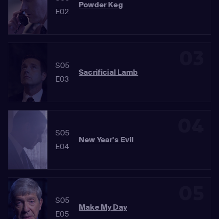
Powder Keg
E02
03
S05
Sacrificial Lamb
E03
04
S05
New Year's Evil
E04
05
S05
Make My Day
E05