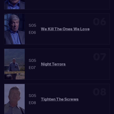
06
S05
We Kill The Ones We Love
E06
07
S05
Night Terrors
E07
08
S05
Tighten The Screws
E08