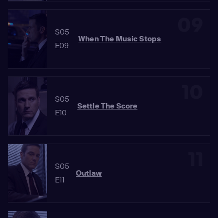
09
S05
When The Music Stops
E09
10
S05
Settle The Score
E10
11
S05
Outlaw
E11