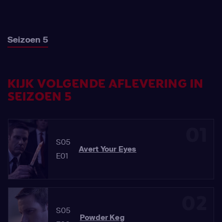
Seizoen 5
KIJK VOLGENDE AFLEVERING IN
SEIZOEN 5
01
S05
Avert Your Eyes
E01
02
S05
Powder Keg