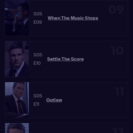
09
S05
When The Music Stops
E09
10
S05
Settle The Score
E10
11
S05
Outlaw
E11
12