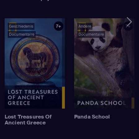
7+
7+
Geschiedenis
Andere
Documentaire
Documentaire
Lost Treasures Of
Panda School
Ancient Greece