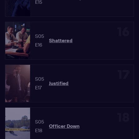
E15
16
S05
Shattered
E16
17
S05
Justified
E17
18
S05
Officer Down
E18