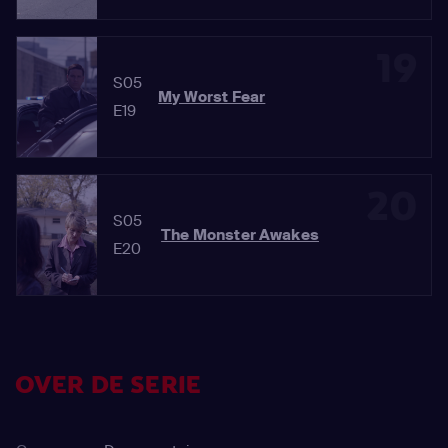
19
S05
My Worst Fear
E19
20
S05
The Monster Awakes
E20
OVER DE SERIE