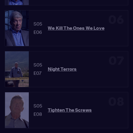
06
S05
We Kill The Ones We Love
E06
07
S05
Night Terrors
E07
08
S05
Tighten The Screws
E08