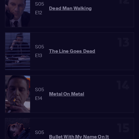
S05
Dead Man Walking
E12
13
S05
The Line Goes Dead
E13
14
S05
Metal On Metal
E14
15
S05
Bullet With My Name On It