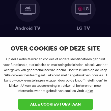
Android TV
LG TV
OVER COOKIES OP DEZE SITE
Op deze website worden cookies of andere identificatoren gebruikt
voor functionele, statistische en marketingdoeleinden, alsook voor het
Samsung TV
Fire TV
weergeven van gepersonaliseerde inhoud. Door te klikken op de knop
"Alle cookies toestaan" gaat u akkoord met het gebruik van cookies. U
kunt uw cookie-instellingen wijzigen door op de knop "Instellingen" te
klikken. U kunt uw toestemming intrekken of beheren en meer
informatie over het gebruik van cookies vindt u
hier
.
(1) De eerste 30 dagen gratis
: Geldig op alle nieuwe abonnementen
van APP TV Light, Basic of Plus.
ALLE COOKIES TOESTAAN
(2) Prijs abonnement
: Incl. BTW.