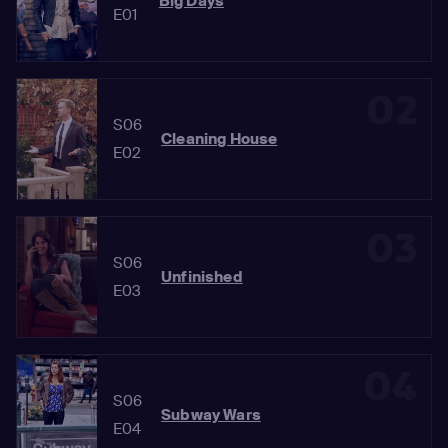
Big Days
E01
02
S06
Cleaning House
E02
03
S06
Unfinished
E03
04
S06
Subway Wars
E04