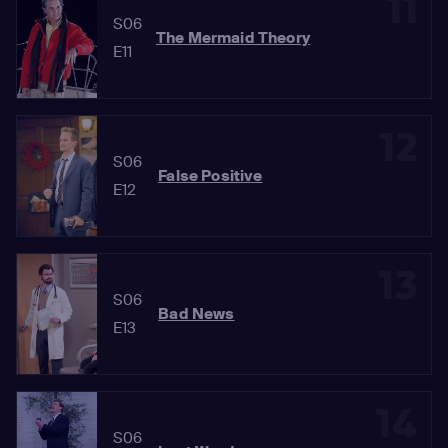
11
S06
The Mermaid Theory
E11
12
S06
False Positive
E12
13
S06
Bad News
E13
14
S06