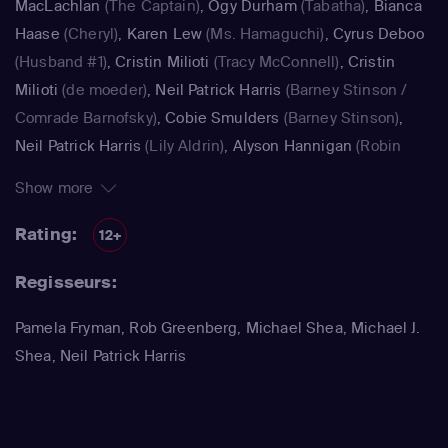
MacLachlan
(The Captain)
,
Ogy Durham
(Tabatha)
,
Bianca
Haase
(Cheryl)
,
Karen Lew
(Ms. Hamaguchi)
,
Cyrus Deboo
(Husband #1)
,
Cristin Milioti
(Tracy McConnell)
,
Cristin
Milioti
(de moeder)
,
Neil Patrick Harris
(Barney Stinson /
Comrade Barnofsky)
,
Cobie Smulders
(Barney Stinson)
,
Neil Patrick Harris
(Lily Aldrin)
,
Alyson Hannigan
(Robin
Scherbatsky)
,
Alyson Hannigan
(Lily Aldrin / Jasmine)
,
Show more
Jennifer Morrison
(Zoey)
,
Alyson Hannigan
(Lily Aldrin /
Jasmine)
,
Spencer Pratt
(Spencer Pratt)
Rating:
12+
Regisseurs:
Pamela Fryman, Rob Greenberg, Michael Shea, Michael J.
Shea, Neil Patrick Harris