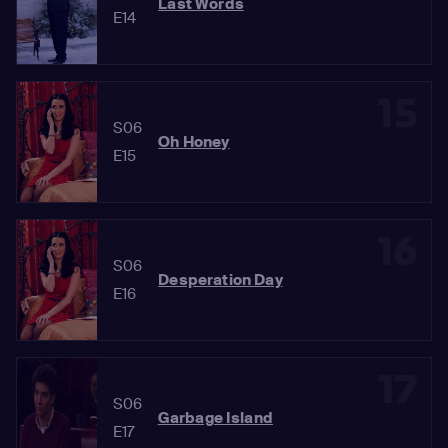
Last Words
E14
15
S06
Oh Honey
E15
16
S06
Desperation Day
E16
17
S06
Garbage Island
E17