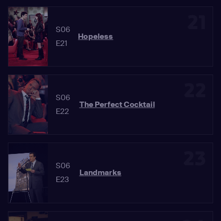
21
S06
Hopeless
E21
22
S06
The Perfect Cocktail
E22
23
S06
Landmarks
E23