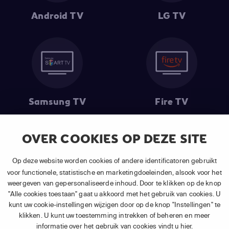
Android TV
LG TV
Samsung TV
Fire TV
OVER COOKIES OP DEZE SITE
(1) De eerste 30 dagen gratis
: Geldig op alle nieuwe abonnementen
Op deze website worden cookies of andere identificatoren gebruikt
van APP TV Light, Basic of Plus.
voor functionele, statistische en marketingdoeleinden, alsook voor het
(2) Prijs abonnement
: Incl. BTW.
weergeven van gepersonaliseerde inhoud. Door te klikken op de knop
(3) Restart & Replay
is beschikbaar voor
volgende zenders
afhankelijk
"Alle cookies toestaan" gaat u akkoord met het gebruik van cookies. U
van je gekozen pakket.
kunt uw cookie-instellingen wijzigen door op de knop "Instellingen" te
klikken. U kunt uw toestemming intrekken of beheren en meer
informatie over het gebruik van cookies vindt u
hier
.