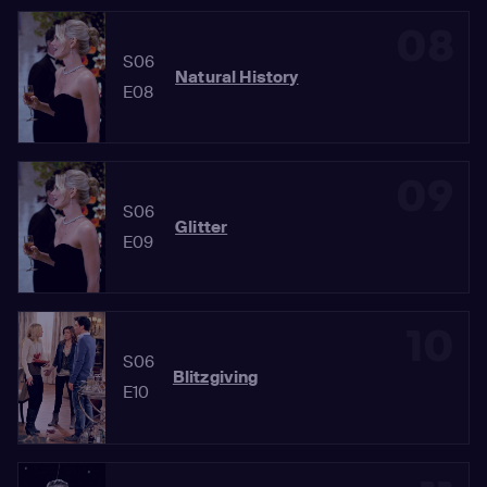
08
S06
Natural History
E08
09
S06
Glitter
E09
10
S06
Blitzgiving
E10