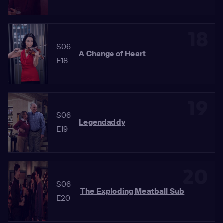
18
S06
A Change of Heart
E18
19
S06
Legendaddy
E19
20
S06
The Exploding Meatball Sub
E20