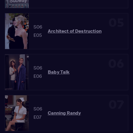
05
S06
Architect of Destruction
E05
06
S06
Baby Talk
E06
07
S06
Canning Randy
E07