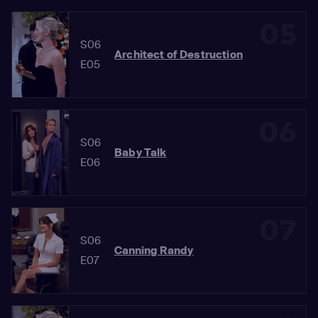
05
S06
Architect of Destruction
E05
06
S06
Baby Talk
E06
07
S06
Canning Randy
E07