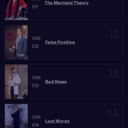
The Mermaid Theory
E11
12
S06
False Positive
E12
13
S06
Bad News
E13
14
S06
Last Words
E14