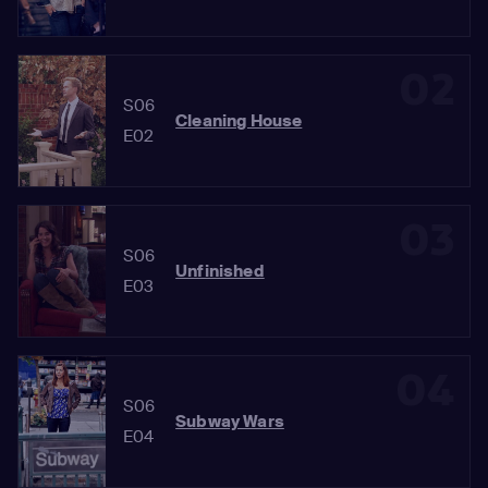
02
S06
Cleaning House
E02
03
S06
Unfinished
E03
04
S06
Subway Wars
E04