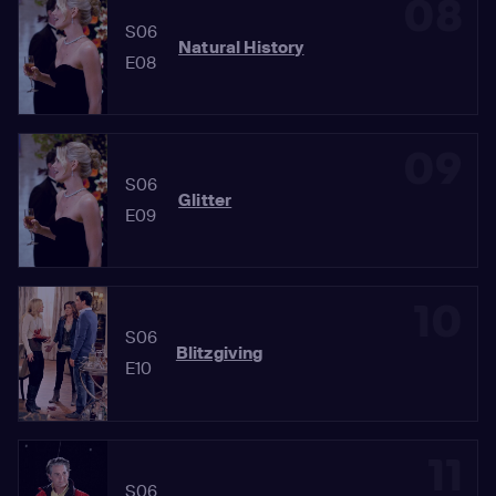
08
S06
Natural History
E08
09
S06
Glitter
E09
10
S06
Blitzgiving
E10
11
S06