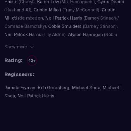
Haase
(Cheryl)
,
Karen Lew
(Ms. Hamaguchi)
,
Cyrus Deboo
(Husband #1)
,
Cristin Milioti
(Tracy McConnell)
,
Cristin
Milioti
(de moeder)
,
Neil Patrick Harris
(Barney Stinson /
Comrade Barnofsky)
,
Cobie Smulders
(Barney Stinson)
,
Neil Patrick Harris
(Lily Aldrin)
,
Alyson Hannigan
(Robin
Scherbatsky)
,
Alyson Hannigan
(Lily Aldrin / Jasmine)
,
Show more
Jennifer Morrison
(Zoey)
,
Alyson Hannigan
(Lily Aldrin /
Jasmine)
,
Spencer Pratt
(Spencer Pratt)
Rating:
12+
Regisseurs:
Pamela Fryman, Rob Greenberg, Michael Shea, Michael J.
Shea, Neil Patrick Harris