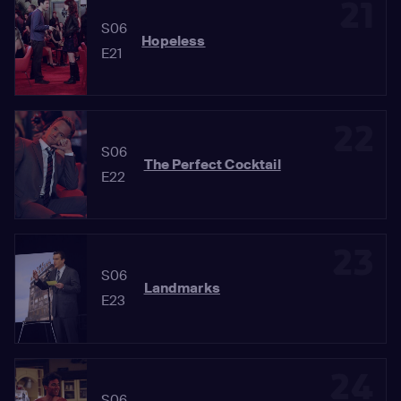
21
S06
Hopeless
E21
22
S06
The Perfect Cocktail
E22
23
S06
Landmarks
E23
24
S06