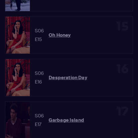
15
S06
Oh Honey
E15
16
S06
Desperation Day
E16
17
S06
Garbage Island
E17