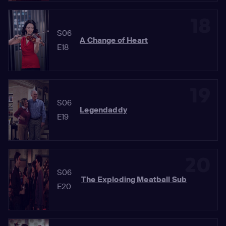
18
S06
A Change of Heart
E18
19
S06
Legendaddy
E19
20
S06
The Exploding Meatball Sub
E20