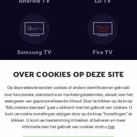
Android TV
LG TV
Samsung TV
Fire TV
OVER COOKIES OP DEZE SITE
(1) De eerste 30 dagen gratis
: Geldig op alle nieuwe abonnementen
Op deze website worden cookies of andere identificatoren gebruikt
van APP TV Light, Basic of Plus.
voor functionele, statistische en marketingdoeleinden, alsook voor het
(2) Prijs abonnement
: Incl. BTW.
weergeven van gepersonaliseerde inhoud. Door te klikken op de knop
(3) Restart & Replay
is beschikbaar voor
volgende zenders
afhankelijk
"Alle cookies toestaan" gaat u akkoord met het gebruik van cookies. U
van je gekozen pakket.
kunt uw cookie-instellingen wijzigen door op de knop "Instellingen" te
klikken. U kunt uw toestemming intrekken of beheren en meer
informatie over het gebruik van cookies vindt u
hier
.