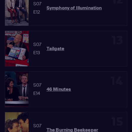
S07
Symphony of Illumination
E12
13
S07
Tailgate
E13
14
S07
46 Minutes
E14
15
S07
The Burning Beekeeper