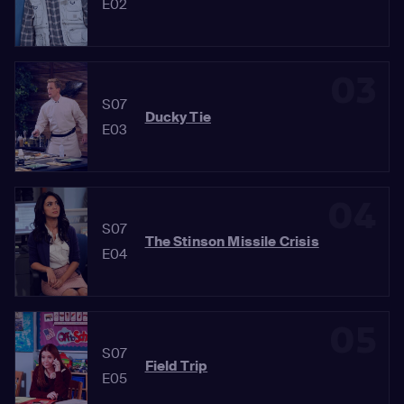
E02
03
S07
Ducky Tie
E03
04
S07
The Stinson Missile Crisis
E04
05
S07
Field Trip
E05