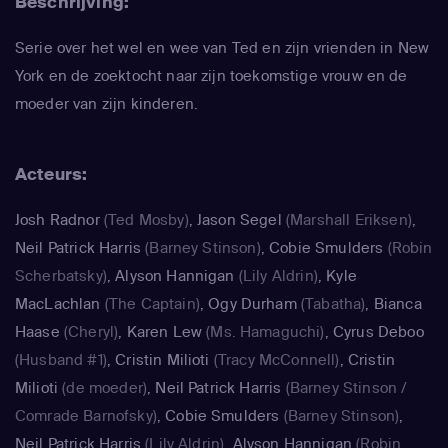
Beschrijving:
Serie over het wel en wee van Ted en zijn vrienden in New
York en de zoektocht naar zijn toekomstige vrouw en de
moeder van zijn kinderen.
Acteurs:
Josh Radnor
(Ted Mosby)
,
Jason Segel
(Marshall Eriksen)
,
Neil Patrick Harris
(Barney Stinson)
,
Cobie Smulders
(Robin
Scherbatsky)
,
Alyson Hannigan
(Lily Aldrin)
,
Kyle
MacLachlan
(The Captain)
,
Ogy Durham
(Tabatha)
,
Bianca
Haase
(Cheryl)
,
Karen Lew
(Ms. Hamaguchi)
,
Cyrus Deboo
(Husband #1)
,
Cristin Milioti
(Tracy McConnell)
,
Cristin
Milioti
(de moeder)
,
Neil Patrick Harris
(Barney Stinson /
Comrade Barnofsky)
,
Cobie Smulders
(Barney Stinson)
,
Neil Patrick Harris
(Lily Aldrin)
,
Alyson Hannigan
(Robin