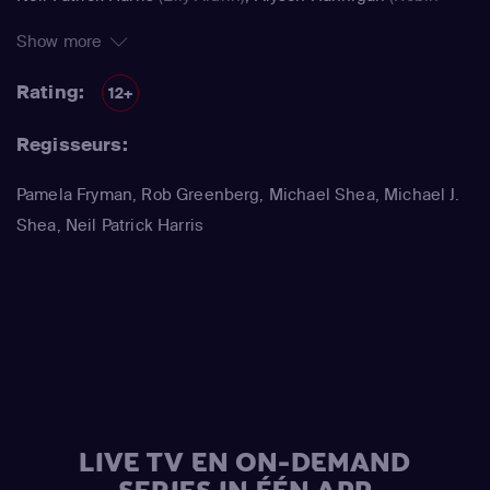
Scherbatsky)
,
Alyson Hannigan
(Lily Aldrin / Jasmine)
,
Show more
Jennifer Morrison
(Zoey)
,
Alyson Hannigan
(Lily Aldrin /
Jasmine)
,
Spencer Pratt
(Spencer Pratt)
Rating:
12+
Regisseurs:
Pamela Fryman, Rob Greenberg, Michael Shea, Michael J.
Shea, Neil Patrick Harris
LIVE TV EN ON-DEMAND