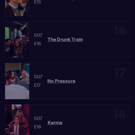
E15
16
S07
The Drunk Train
E16
17
S07
No Pressure
E17
18
S07
Karma
E18