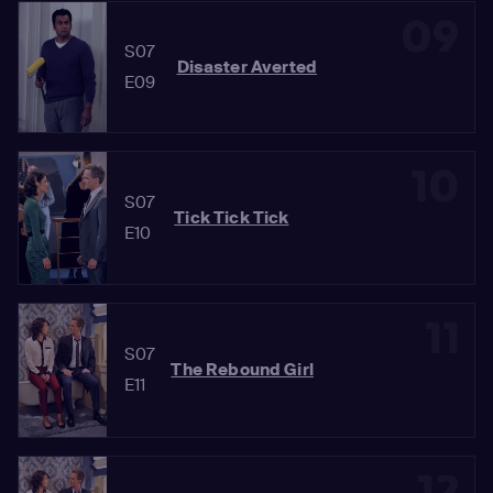
09
S07
Disaster Averted
E09
10
S07
Tick Tick Tick
E10
11
S07
The Rebound Girl
E11
12