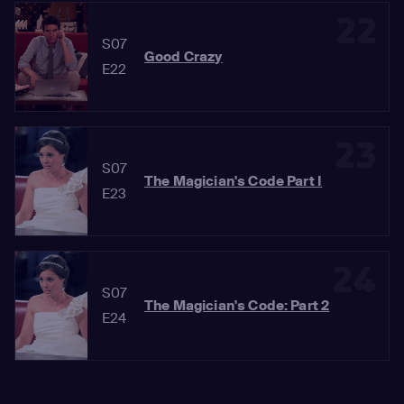
22
S07
Good Crazy
E22
23
S07
The Magician's Code Part I
E23
24
S07
The Magician's Code: Part 2
E24