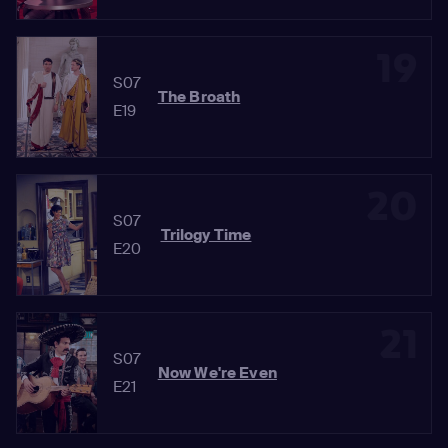
19
S07
The Broath
E19
20
S07
Trilogy Time
E20
21
S07
Now We're Even
E21