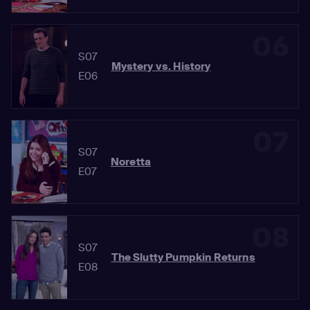
06
S07
Mystery vs. History
E06
07
S07
Noretta
E07
08
S07
The Slutty Pumpkin Returns
E08