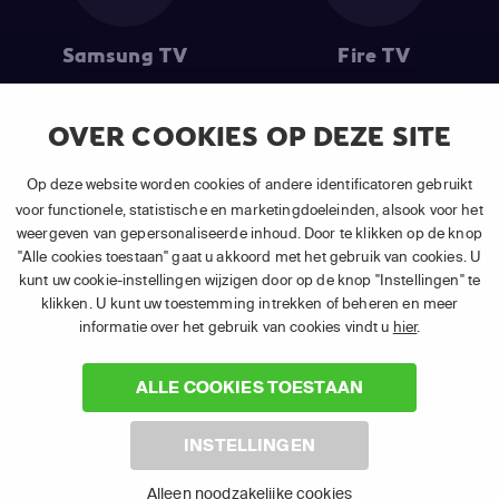
Samsung TV
Fire TV
OVER COOKIES OP DEZE SITE
(1) De eerste 30 dagen gratis
: Geldig op alle nieuwe abonnementen
Op deze website worden cookies of andere identificatoren gebruikt
van APP TV Light, Basic of Plus.
voor functionele, statistische en marketingdoeleinden, alsook voor het
(2) Prijs abonnement
: Incl. BTW.
weergeven van gepersonaliseerde inhoud. Door te klikken op de knop
(3) Restart & Replay
is beschikbaar voor
volgende zenders
afhankelijk
"Alle cookies toestaan" gaat u akkoord met het gebruik van cookies. U
van je gekozen pakket.
kunt uw cookie-instellingen wijzigen door op de knop "Instellingen" te
klikken. U kunt uw toestemming intrekken of beheren en meer
informatie over het gebruik van cookies vindt u
hier
.
ALLE COOKIES TOESTAAN
©
2026 Canal+ Luxembourg S. à r.l. - Alle rechten voorbehouden. TV
INSTELLINGEN
VLAANDEREN® is een merk gebruikt onder licentie door Canal+
Luxembourg S. à r.l. Maatschappelijke zetel: Rue Albert Borschette 4,
Alleen noodzakelijke cookies
L-1246 Luxembourg R.C.S. Luxembourg : B 87.905