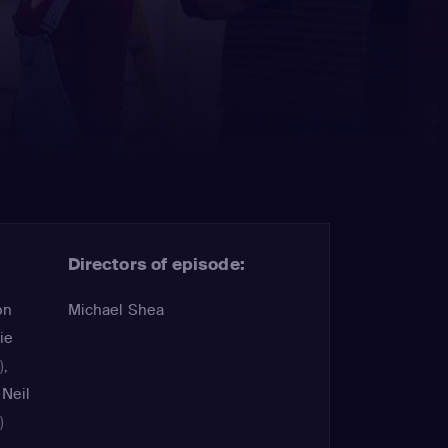
Directors of episode:
on
Michael Shea
ie
)
,
,
Neil
)