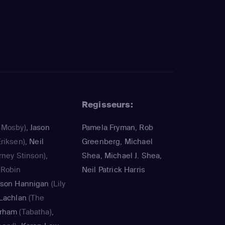
Regisseurs:
 Mosby)
,
Jason
Pamela Fryman, Rob
riksen)
,
Neil
Greenberg, Michael
rney Stinson)
,
Shea, Michael J. Shea,
(Robin
Neil Patrick Harris
yson Hannigan
(Lily
Lachlan
(The
rham
(Tabatha)
,