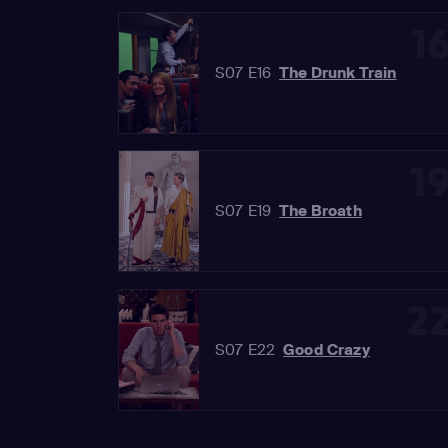
1
S07 E16
The Drunk Train
1
S07 E19
The Broath
2
S07 E22
Good Crazy