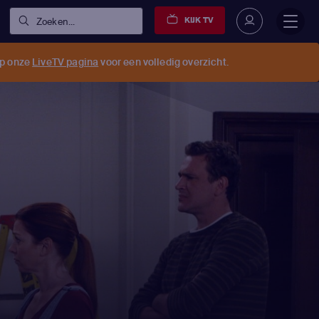
KIJK TV
Zoeken...
op onze
LiveTV pagina
voor een volledig overzicht.