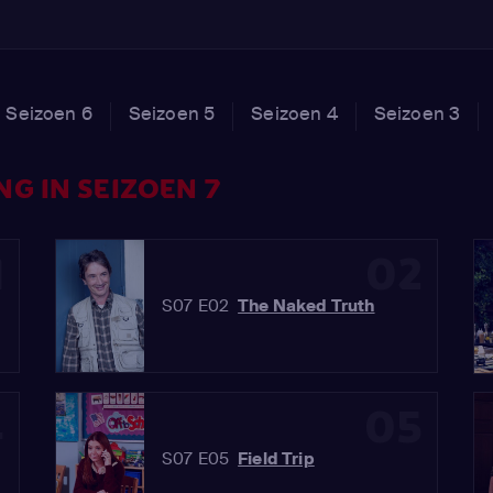
Seizoen 6
Seizoen 5
Seizoen 4
Seizoen 3
G IN SEIZOEN 7
1
02
S07 E02
The Naked Truth
4
05
S07 E05
Field Trip