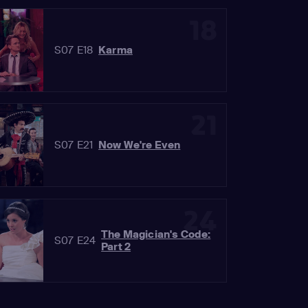
18
S07 E18
Karma
21
S07 E21
Now We're Even
24
The Magician's Code:
S07 E24
Part 2