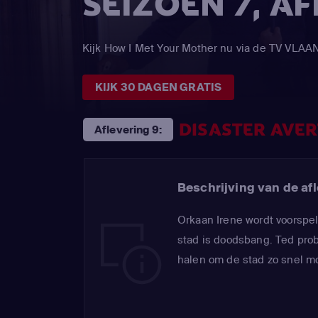
SEIZOEN 7, A
Kijk How I Met Your Mother nu via de TV VL
KIJK 30 DAGEN GRATIS
DISASTER AVE
Aflevering 9:
Beschrijving van de afl
Orkaan Irene wordt voorspe
stad is doodsbang. Ted prob
halen om de stad zo snel mo