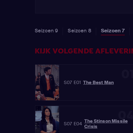
Seizoen 9
Seizoen 8
Seizoen 7
KIJK VOLGENDE AFLEVERIN
0
S07 E01
The Best Man
0
The Stinson Missile
S07 E04
Crisis