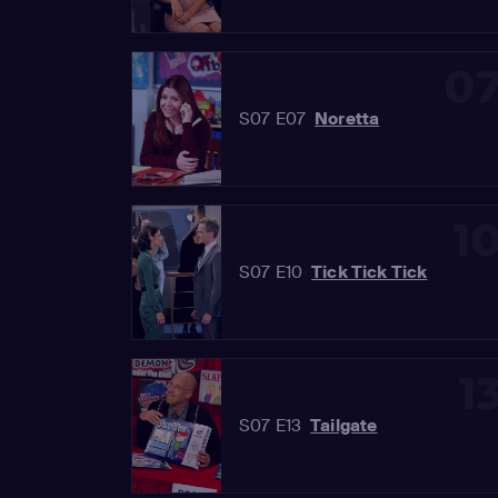
0
S07 E07
Noretta
1
S07 E10
Tick Tick Tick
1
S07 E13
Tailgate