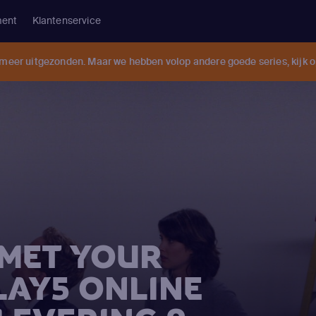
ment
Klantenservice
 meer uitgezonden. Maar we hebben volop andere goede series, kijk 
 MET YOUR
LAY5 ONLINE