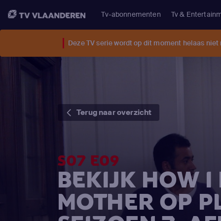
Tv-abonnementen
Tv & Entertain
Deze TV serie wordt op dit moment helaas niet
Terug naar overzicht
S07 E09
BEKIJK HOW I
MOTHER OP P