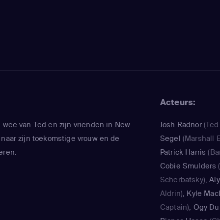
Acteurs:
n wee van Ted en zijn vrienden in New
Josh Radnor
(Ted
 naar zijn toekomstige vrouw en de
Segel
(Marshall E
eren.
Patrick Harris
(Ba
Cobie Smulders
Scherbatsky)
,
Al
Aldrin)
,
Kyle Mac
Captain)
,
Ogy Du