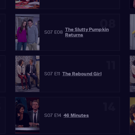
7
08
The Slutty Pumpkin
S07 E08
Returns
0
11
S07 E11
The Rebound Girl
3
14
S07 E14
46 Minutes