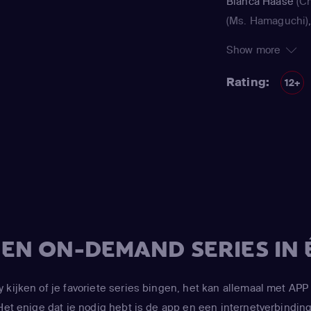
Bianca Haase
(Ch
(Ms. Hamaguchi)
(Husband #1)
,
Cri
Show more
McConnell)
,
Crist
moeder)
,
Neil Pat
Rating:
12+
Stinson / Comrad
Cobie Smulders
(
Neil Patrick Harri
Alyson Hannigan
Scherbatsky)
,
Al
Aldrin / Jasmine)
(Zoey)
,
Alyson Ha
/ Jasmine)
,
Spenc
V EN ON-DEMAND SERIES IN 
Pratt)
y kijken of je favoriete series bingen, het kan allemaal met 
Het enige dat je nodig hebt is de app en een internetverbinding