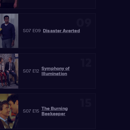
09
S07 E09
Disaster Averted
12
Symphony of
S07 E12
Illumination
15
The Burning
S07 E15
Beekeeper