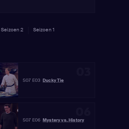
Seizoen 2
Seizoen 1
03
S07 E03
Ducky Tie
06
S07 E06
Mystery vs. History