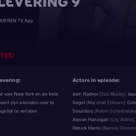
FLEVERING 9
AANDEREN TV App
RTED
evering:
Actors in episode:
ld voor New York en de hele
Josh Radnor
(Ted Mosby)
,
Jas
eert zijn vrienden over te
Segel
(Marshall Eriksen)
,
Cob
gelijk te verlaten.
Smulders
(Robin Scherbatsky
Alyson Hannigan
(Lily Aldrin)
Patrick Harris
(Barney Stinson