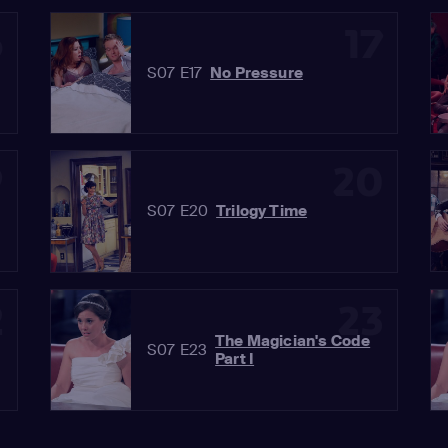
6
17
S07 E17
No Pressure
9
20
S07 E20
Trilogy Time
2
23
The Magician's Code
S07 E23
Part I