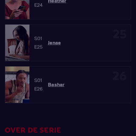
Heather
E24
25
S01
Jenae
E25
26
S01
Bashar
E26
OVER DE SERIE