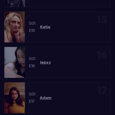
15
S01
Katie
E15
16
S01
Jepsy
E16
17
S01
Adam
E17