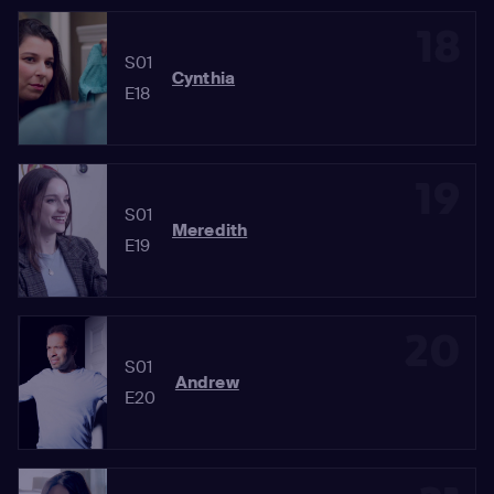
18
S01
Cynthia
E18
19
S01
Meredith
E19
20
S01
Andrew
E20