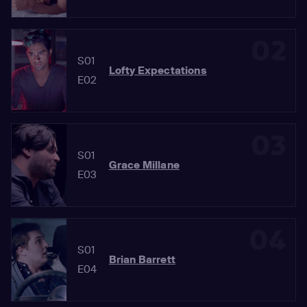
02
S01
Lofty Expectations
E02
03
S01
Grace Millane
E03
04
S01
Brian Barrett
E04