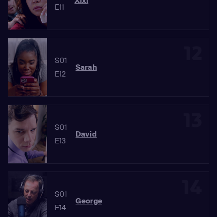
Xixi
E11
12
S01
Sarah
E12
13
S01
David
E13
14
S01
George
E14