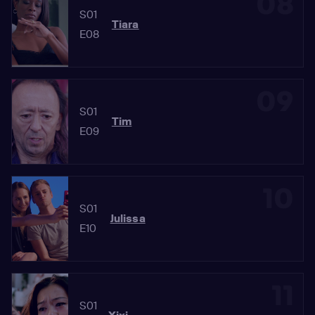
08
S01
Tiara
E08
09
S01
Tim
E09
10
S01
Julissa
E10
11
S01