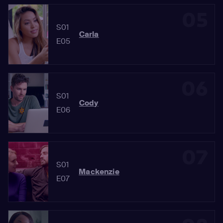
05
S01
Carla
E05
06
S01
Cody
E06
07
S01
Mackenzie
E07