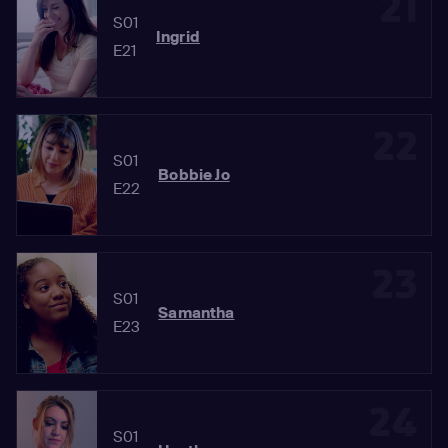
21
S01
Ingrid
E21
22
S01
Bobbie Jo
E22
23
S01
Samantha
E23
24
S01