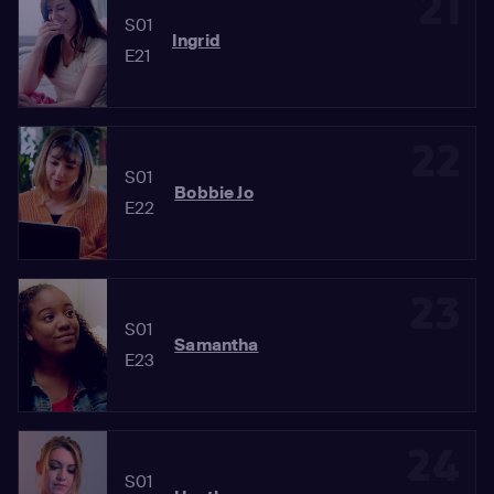
21
S01
Ingrid
E21
22
S01
Bobbie Jo
E22
23
S01
Samantha
E23
24
S01