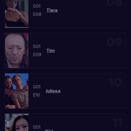
08
S01
Tiara
E08
09
S01
Tim
E09
10
S01
Julissa
E10
11
S01