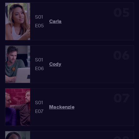
05
S01
Carla
E05
06
S01
Cody
E06
07
S01
Mackenzie
E07