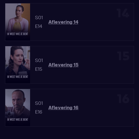
14
S01
Aflevering 14
E14
15
S01
Aflevering 15
E15
16
S01
Aflevering 16
E16