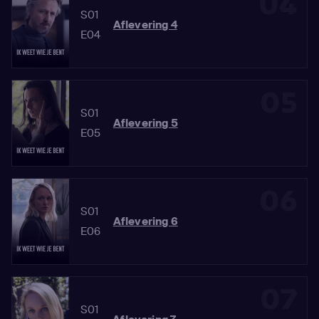
04
S01
Aflevering 4
E04
05
S01
Aflevering 5
E05
06
S01
Aflevering 6
E06
07
S01