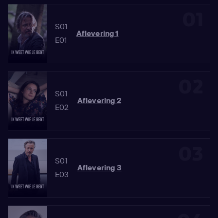
01
S01
Aflevering 1
E01
02
S01
Aflevering 2
E02
03
S01
Aflevering 3
E03