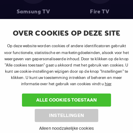
Samsung TV
Fire TV
OVER COOKIES OP DEZE SITE
(1) De eerste 30 dagen gratis
: Geldig op alle nieuwe abonnementen
Op deze website worden cookies of andere identificatoren gebruikt
van APP TV Light, Basic of Plus.
voor functionele, statistische en marketingdoeleinden, alsook voor het
(2) Prijs abonnement
: Incl. BTW.
weergeven van gepersonaliseerde inhoud. Door te klikken op de knop
(3) Restart & Replay
is beschikbaar voor
volgende zenders
afhankelijk
"Alle cookies toestaan" gaat u akkoord met het gebruik van cookies. U
van je gekozen pakket.
kunt uw cookie-instellingen wijzigen door op de knop "Instellingen" te
klikken. U kunt uw toestemming intrekken of beheren en meer
informatie over het gebruik van cookies vindt u
hier
.
ALLE COOKIES TOESTAAN
©
2026 Canal+ Luxembourg S. à r.l. - Alle rechten voorbehouden. TV
INSTELLINGEN
VLAANDEREN® is een merk gebruikt onder licentie door Canal+
Luxembourg S. à r.l. Maatschappelijke zetel: Rue Albert Borschette 4,
Alleen noodzakelijke cookies
L-1246 Luxembourg R.C.S. Luxembourg : B 87.905