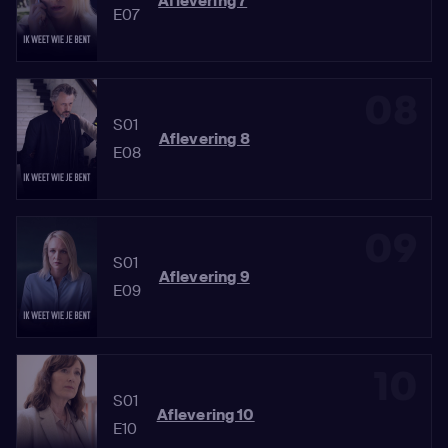
Aflevering 7
E07
08
S01
Aflevering 8
E08
09
S01
Aflevering 9
E09
10
S01
Aflevering 10
E10