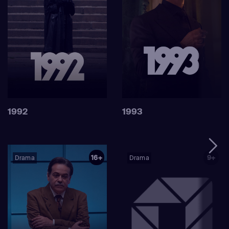
1992
1993
16+
9+
Drama
Drama