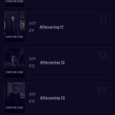
11
S01
Aflevering 11
E11
12
S01
Aflevering 12
E12
13
S01
Aflevering 13
E13