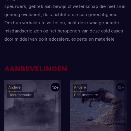
speurwerk, gebrek aan bewijs of wetenschap die niet snel
genoeg evolueert, de slachtoffers eisen gerechtigheid.
Om hun verhalen te vertellen, richt deze waargebeurde
misdaadserie zich op het heropenen van deze cold cases
door middel van politiedossiers, experts en materiële
getuigen om ervoor te zorgen dat de moordenaars
eindelijk voor het gerecht worden gebracht.
AANBEVELINGEN
12+
12+
Andere
Andere
Documentaire
Documentaire