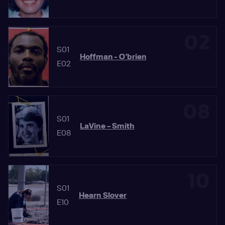
02
S01
Hoffman - O'brien
E02
08
S01
LaVine – Smith
E08
10
S01
Hearn Slover
E10