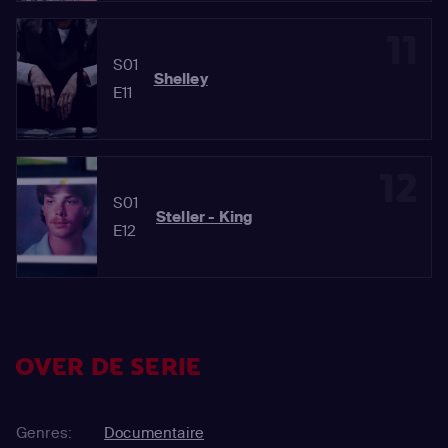
11
S01
Shelley
E11
12
S01
Steller - King
E12
OVER DE SERIE
Genres:
Documentaire