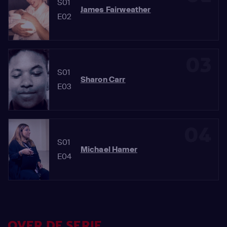
S01
James Fairweather
E02
03
S01
Sharon Carr
E03
04
S01
Michael Hamer
E04
OVER DE SERIE