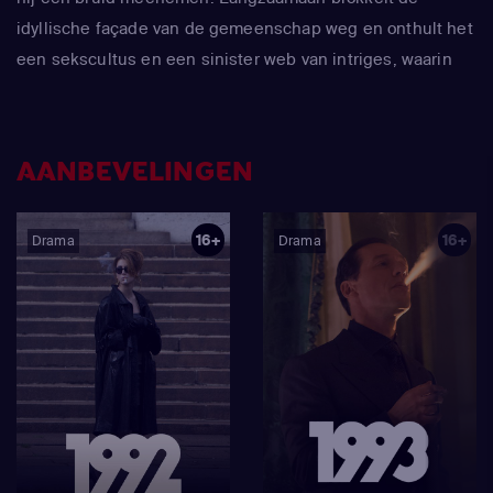
idyllische façade van de gemeenschap weg en onthult het
een sekscultus en een sinister web van intriges, waarin
een gevaarlijke toewijding aan het geloof Anna ertoe
aanzet te moorden in de naam van de Heer.
AANBEVELINGEN
16+
16+
Drama
Drama