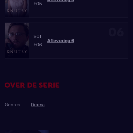
E05
06
S01
Aflevering 6
E06
OVER DE SERIE
Genres:
Drama