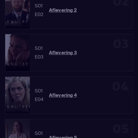
02
S01
Aflevering 2
E02
03
S01
Aflevering 3
E03
04
S01
Aflevering 4
E04
05
S01
Aflevering 5