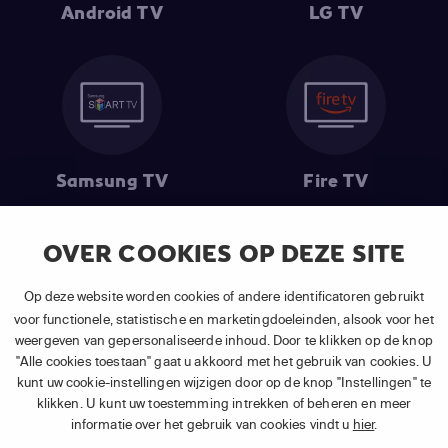
Android TV
LG TV
Samsung TV
Fire TV
OVER COOKIES OP DEZE SITE
(1) De eerste 30 dagen gratis
: Geldig op alle nieuwe abonnementen
Op deze website worden cookies of andere identificatoren gebruikt
van APP TV Light, Basic of Plus.
voor functionele, statistische en marketingdoeleinden, alsook voor het
(2) Prijs abonnement
: Incl. BTW.
weergeven van gepersonaliseerde inhoud. Door te klikken op de knop
(3) Restart & Replay
is beschikbaar voor
volgende zenders
afhankelijk
"Alle cookies toestaan" gaat u akkoord met het gebruik van cookies. U
van je gekozen pakket.
kunt uw cookie-instellingen wijzigen door op de knop "Instellingen" te
klikken. U kunt uw toestemming intrekken of beheren en meer
informatie over het gebruik van cookies vindt u
hier
.