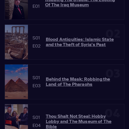
Of The Iraq Museum
E01
02
S01
Blood Antiquities: Islamic State
and the Theft of Syria's Past
E02
03
S01
Behind the Mask: Robbing the
Land of The Pharaohs
E03
04
Thou Shalt Not Steal: Hobby
S01
Lobby and The Museum of The
E04
Bible