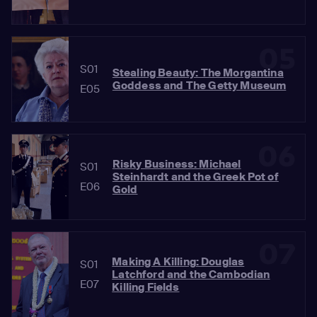
05
S01
Stealing Beauty: The Morgantina
Goddess and The Getty Museum
E05
06
Risky Business: Michael
S01
Steinhardt and the Greek Pot of
E06
Gold
07
Making A Killing: Douglas
S01
Latchford and the Cambodian
E07
Killing Fields