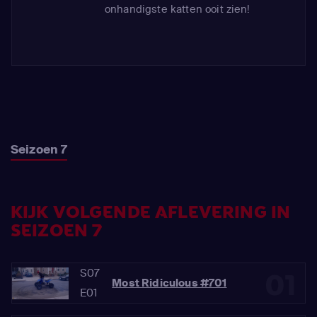
onhandigste katten ooit zien!
Seizoen 7
KIJK VOLGENDE AFLEVERING IN
SEIZOEN 7
S07
01
Most Ridiculous #701
E01