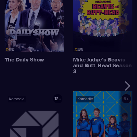
The Daily Show
Mike Judge's Beavis
and Butt-Head Season
3
12+
6+
Komedie
Komedie