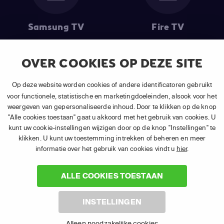
Samsung TV
Fire TV
OVER COOKIES OP DEZE SITE
(1) De eerste 30 dagen gratis
: Geldig op alle nieuwe abonnementen
Op deze website worden cookies of andere identificatoren gebruikt
van APP TV Light, Basic of Plus.
voor functionele, statistische en marketingdoeleinden, alsook voor het
(2) Prijs abonnement
: Incl. BTW.
weergeven van gepersonaliseerde inhoud. Door te klikken op de knop
(3) Restart & Replay
is beschikbaar voor
volgende zenders
afhankelijk
"Alle cookies toestaan" gaat u akkoord met het gebruik van cookies. U
van je gekozen pakket.
kunt uw cookie-instellingen wijzigen door op de knop "Instellingen" te
klikken. U kunt uw toestemming intrekken of beheren en meer
informatie over het gebruik van cookies vindt u
hier
.
ALLE COOKIES TOESTAAN
©
2026 Canal+ Luxembourg S. à r.l. - Alle rechten voorbehouden. TV
INSTELLINGEN
VLAANDEREN® is een merk gebruikt onder licentie door Canal+
Luxembourg S. à r.l. Maatschappelijke zetel: Rue Albert Borschette 4,
Alleen noodzakelijke cookies