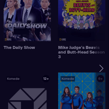
The Daily Show
Mike Judge's Beavis
and Butt-Head Season
3
12+
6+
Komedie
Komedie