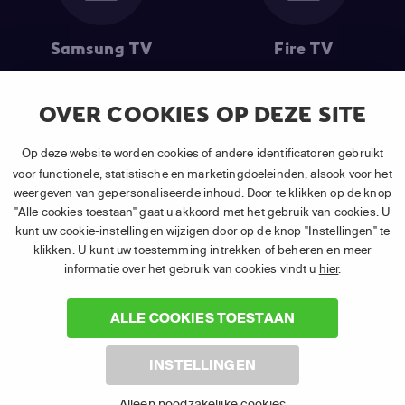
Samsung TV
Fire TV
OVER COOKIES OP DEZE SITE
(1) De eerste 30 dagen gratis
: Geldig op alle nieuwe abonnementen
Op deze website worden cookies of andere identificatoren gebruikt
van APP TV Light, Basic of Plus.
voor functionele, statistische en marketingdoeleinden, alsook voor het
(2) Prijs abonnement
: Incl. BTW.
weergeven van gepersonaliseerde inhoud. Door te klikken op de knop
(3) Restart & Replay
is beschikbaar voor
volgende zenders
afhankelijk
"Alle cookies toestaan" gaat u akkoord met het gebruik van cookies. U
van je gekozen pakket.
kunt uw cookie-instellingen wijzigen door op de knop "Instellingen" te
klikken. U kunt uw toestemming intrekken of beheren en meer
informatie over het gebruik van cookies vindt u
hier
.
ALLE COOKIES TOESTAAN
©
2026 Canal+ Luxembourg S. à r.l. - Alle rechten voorbehouden. TV
INSTELLINGEN
VLAANDEREN® is een merk gebruikt onder licentie door Canal+
Luxembourg S. à r.l. Maatschappelijke zetel: Rue Albert Borschette 4,
Alleen noodzakelijke cookies