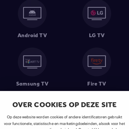
Android TV
LG TV
Samsung TV
Fire TV
OVER COOKIES OP DEZE SITE
(1) De eerste 30 dagen gratis
: Geldig op alle nieuwe abonnementen
Op deze website worden cookies of andere identificatoren gebruikt
van APP TV Light, Basic of Plus.
voor functionele, statistische en marketingdoeleinden, alsook voor het
(2) Prijs abonnement
: Incl. BTW.