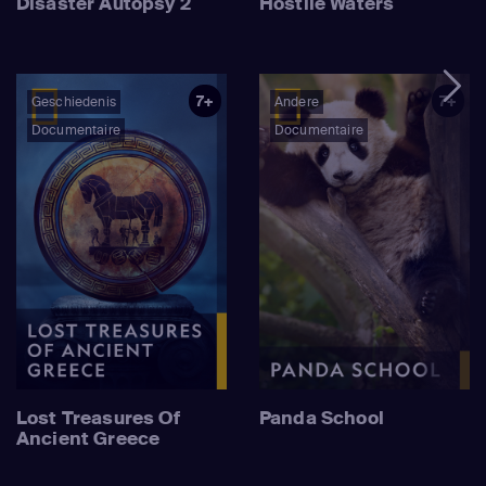
Disaster Autopsy 2
Hostile Waters
7+
7+
Geschiedenis
Andere
Documentaire
Documentaire
Lost Treasures Of
Panda School
Ancient Greece