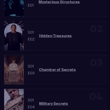
Mysterious Structures
E01
02
S01
Hidden Treasures
E02
03
S01
Chamber of Secrets
E03
04
S01
Military Secrets
E04