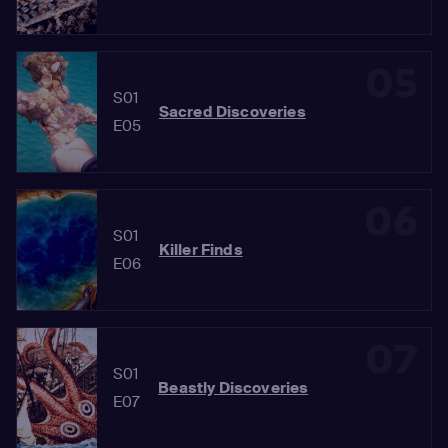
05
S01
Sacred Discoveries
E05
06
S01
Killer Finds
E06
07
S01
Beastly Discoveries
E07