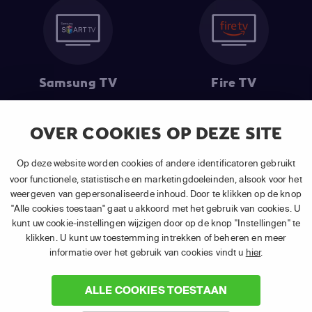
Samsung TV
Fire TV
OVER COOKIES OP DEZE SITE
(1) De eerste 30 dagen gratis
: Geldig op alle nieuwe abonnementen
Op deze website worden cookies of andere identificatoren gebruikt
van APP TV Light, Basic of Plus.
voor functionele, statistische en marketingdoeleinden, alsook voor het
(2) Prijs abonnement
: Incl. BTW.
weergeven van gepersonaliseerde inhoud. Door te klikken op de knop
(3) Restart & Replay
is beschikbaar voor
volgende zenders
afhankelijk
"Alle cookies toestaan" gaat u akkoord met het gebruik van cookies. U
van je gekozen pakket.
kunt uw cookie-instellingen wijzigen door op de knop "Instellingen" te
klikken. U kunt uw toestemming intrekken of beheren en meer
informatie over het gebruik van cookies vindt u
hier
.
ALLE COOKIES TOESTAAN