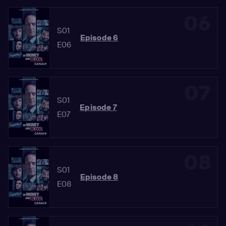
06
S01
Episode 6
E06
07
S01
Episode 7
E07
08
S01
Episode 8
E08