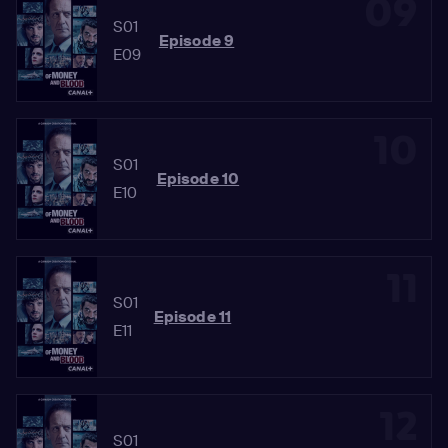
09
S01
Episode 9
E09
10
S01
Episode 10
E10
11
S01
Episode 11
E11
12
S01