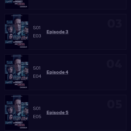
03
S01
Episode 3
E03
04
S01
Episode 4
E04
05
S01
Episode 5
E05