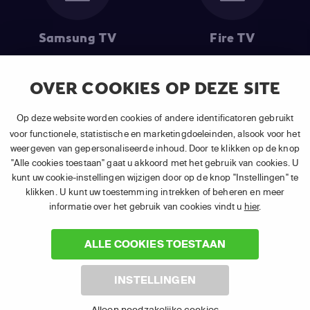
Samsung TV
Fire TV
OVER COOKIES OP DEZE SITE
(1) De eerste 30 dagen gratis
: Geldig op alle nieuwe abonnementen
Op deze website worden cookies of andere identificatoren gebruikt
van APP TV Light, Basic of Plus.
voor functionele, statistische en marketingdoeleinden, alsook voor het
(2) Prijs abonnement
: Incl. BTW.
weergeven van gepersonaliseerde inhoud. Door te klikken op de knop
(3) Restart & Replay
is beschikbaar voor
volgende zenders
afhankelijk
"Alle cookies toestaan" gaat u akkoord met het gebruik van cookies. U
van je gekozen pakket.
kunt uw cookie-instellingen wijzigen door op de knop "Instellingen" te
klikken. U kunt uw toestemming intrekken of beheren en meer
informatie over het gebruik van cookies vindt u
hier
.
ALLE COOKIES TOESTAAN
©
2026 Canal+ Luxembourg S. à r.l. - Alle rechten voorbehouden. TV
INSTELLINGEN
VLAANDEREN® is een merk gebruikt onder licentie door Canal+
Luxembourg S. à r.l. Maatschappelijke zetel: Rue Albert Borschette 4,