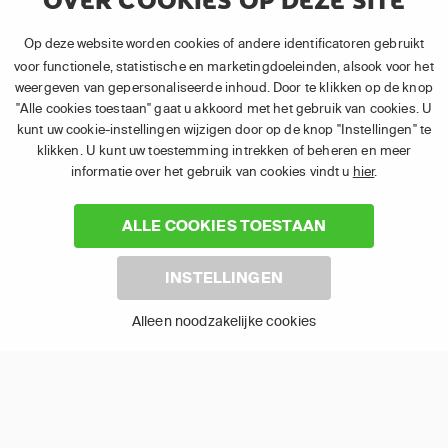
OVER COOKIES OP DEZE SITE
Toon alles
Op deze website worden cookies of andere identificatoren gebruikt
voor functionele, statistische en marketingdoeleinden, alsook voor het
weergeven van gepersonaliseerde inhoud. Door te klikken op de knop
"Alle cookies toestaan" gaat u akkoord met het gebruik van cookies. U
kunt uw cookie-instellingen wijzigen door op de knop "Instellingen" te
klikken. U kunt uw toestemming intrekken of beheren en meer
informatie over het gebruik van cookies vindt u
hier
.
LIVE TV EN ON-DEMAND
SERIES IN ÉÉN APP
ALLE COOKIES TOESTAAN
Een programma live of in Replay kijken of je favoriete
INSTELLINGEN
series bingen, het kan allemaal met APP TV Basic van
Alleen noodzakelijke cookies
TV VLAANDEREN. Het enige dat je nodig hebt is de
app en een internetverbinding.