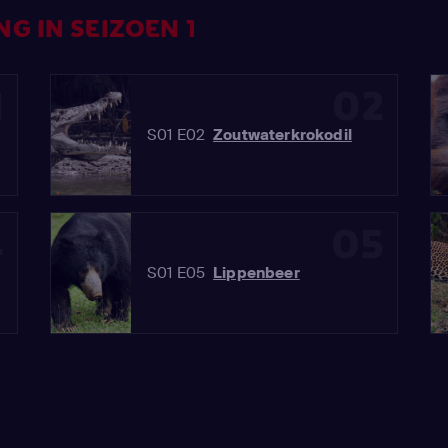
G IN SEIZOEN 1
1
02
S01 E02
Zoutwaterkrokodil
4
05
S01 E05
Lippenbeer