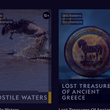
12+
re
Geschiedenis
mentaire
Documentaire
le Waters
Lost Treasures Of Ancie