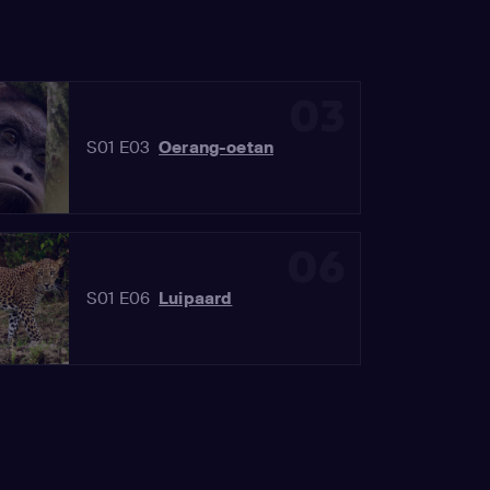
03
S01 E03
Oerang-oetan
06
S01 E06
Luipaard