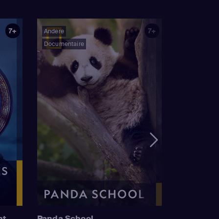
7+
7+
Andere
Documentaire
nt
Panda School