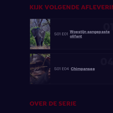
KIJK VOLGENDE AFLEVERIN
0
Woestijn aangepaste
S01 E01
olifant
0
S01 E04
Chimpansee
OVER DE SERIE