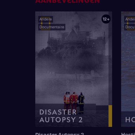
AANBEVELINGEN
12+
Andere
Ande
Documentaire
Docu
Disaster Autopsy 2
Hosti