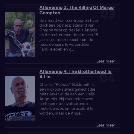
Aflevering 3: The Killing Of Margo
03
Compton
De moord van een vrouw en haar
dochters op het platteland van
Oregon wijst op de Hells Angels
en de rechercheur begint een 18
jaar durende zoektocht om de
moordenaars te veroordelen.
Familieleden en o...
Lees meer
Aflevering 4: The Brotherhood Is
04
A Lie
Charles "Peewee" Goldsmith is
een kickboks zwaargewicht die
niets liever wilde dan een Hells
Angel zijn. Hij overleefde twee
oorlogen met rivaliserende
motorbendes om president te
worden, maar de Ange...
Lees meer