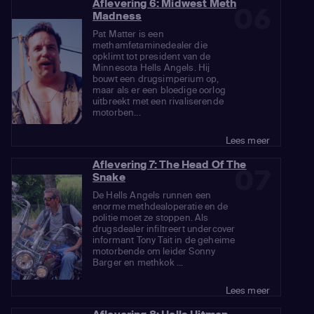
Aflevering 6: Midwest Meth
06
Madness
Pat Matter is een
methamfetaminedealer die
opklimt tot president van de
Minnesota Hells Angels. Hij
bouwt een drugsimperium op,
maar als er een bloedige oorlog
uitbreekt met een rivaliserende
motorben...
Lees meer
Aflevering 7: The Head Of The
07
Snake
De Hells Angels runnen een
enorme methdealoperatie en de
politie moet ze stoppen. Als
drugsdealer infiltreert undercover
informant Tony Tait in de geheime
motorbende om leider Sonny
Barger en methkok ...
Lees meer