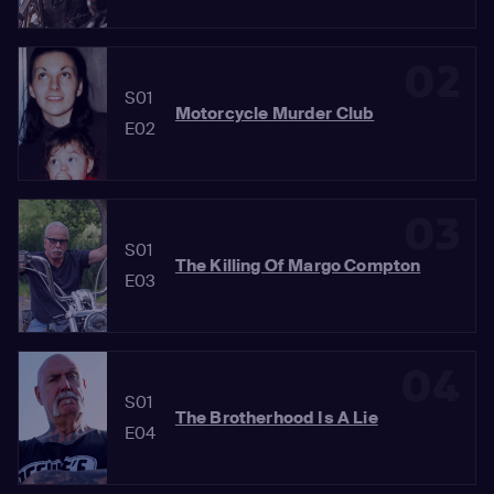
02
S01
Motorcycle Murder Club
E02
03
S01
The Killing Of Margo Compton
E03
04
S01
The Brotherhood Is A Lie
E04