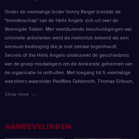
Onder de voormalige leider Sonny Barger breidde de
"broederschap" van de Hells Angels zich uit over de
Verenigde Staten. Met voortdurende beschuldigingen van
criminele activiteiten werd de motorclub bekend als een
serieuze bedreiging die je niet zomaar tegenhoudt.
Secrets of the Hells Angels onderzoekt de geschiedenis
van de groep misdadigers om de donkerste geheimen van
de organisatie te onthullen. Met toegang tot 5 voormalige
voorzitters waaronder PeeWee Goldsmith, Thomas Eriksen,
Pat Matter, Matt Zanoskar en George Christie en
Show more
exclusieve interviews met politieagenten,
undercoveragenten, slachtoffers en meer, wordt onthuld
dat de Hells Angels een veel gewelddadigere, sluwere en
beter georganiseerde groep waren dan men zich
AANBEVELINGEN
realiseerde.