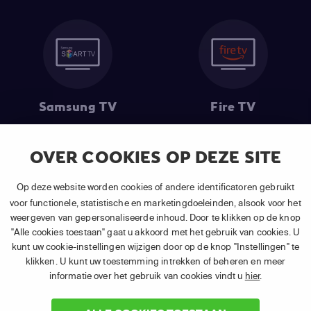
Samsung TV
Fire TV
OVER COOKIES OP DEZE SITE
(1) De eerste 30 dagen gratis
: Geldig op alle nieuwe abonnementen
Op deze website worden cookies of andere identificatoren gebruikt
van APP TV Light, Basic of Plus.
voor functionele, statistische en marketingdoeleinden, alsook voor het
(2) Prijs abonnement
: Incl. BTW.
weergeven van gepersonaliseerde inhoud. Door te klikken op de knop
(3) Restart & Replay
is beschikbaar voor
volgende zenders
afhankelijk
"Alle cookies toestaan" gaat u akkoord met het gebruik van cookies. U
van je gekozen pakket.
kunt uw cookie-instellingen wijzigen door op de knop "Instellingen" te
klikken. U kunt uw toestemming intrekken of beheren en meer
informatie over het gebruik van cookies vindt u
hier
.