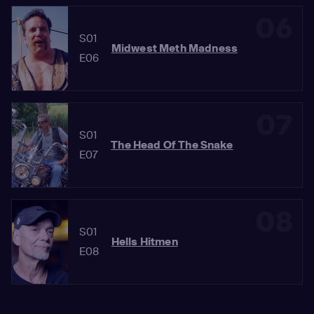
06
S01
Midwest Meth Madness
E06
07
S01
The Head Of The Snake
E07
08
S01
Hells Hitmen
E08