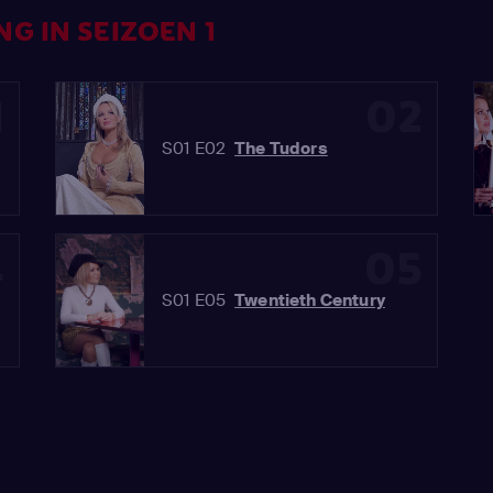
G IN SEIZOEN 1
1
02
S01 E02
The Tudors
4
05
S01 E05
Twentieth Century