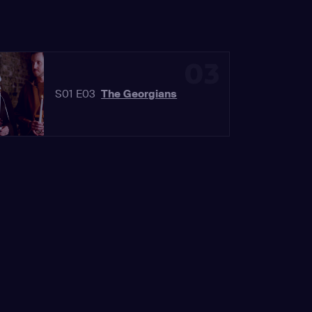
03
S01 E03
The Georgians