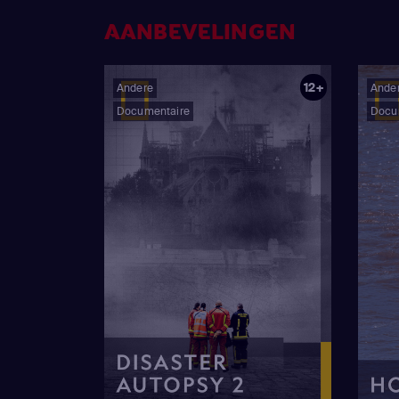
AANBEVELINGEN
12+
Andere
Ande
Documentaire
Docu