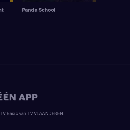
nt
Panda School
ÉÉN APP
APP TV Basic van TV VLAANDEREN.
.