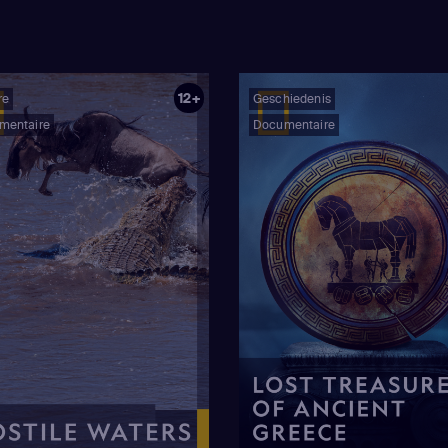
12+
re
Geschiedenis
mentaire
Documentaire