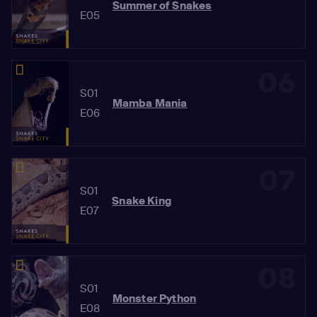
Summer of Snakes
E05
06
S01
Mamba Mania
E06
07
S01
Snake King
E07
08
S01
Monster Python
E08