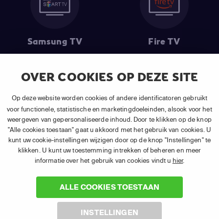
Samsung TV
Fire TV
OVER COOKIES OP DEZE SITE
(1) De eerste 30 dagen gratis
: Geldig op alle nieuwe abonnementen
Op deze website worden cookies of andere identificatoren gebruikt
van APP TV Light, Basic of Plus.
voor functionele, statistische en marketingdoeleinden, alsook voor het
(2) Prijs abonnement
: Incl. BTW.
weergeven van gepersonaliseerde inhoud. Door te klikken op de knop
(3) Restart & Replay
is beschikbaar voor
volgende zenders
afhankelijk
"Alle cookies toestaan" gaat u akkoord met het gebruik van cookies. U
van je gekozen pakket.
kunt uw cookie-instellingen wijzigen door op de knop "Instellingen" te
klikken. U kunt uw toestemming intrekken of beheren en meer
informatie over het gebruik van cookies vindt u
hier
.
ALLE COOKIES TOESTAAN
©
2026 Canal+ Luxembourg S. à r.l. - Alle rechten voorbehouden. TV
INSTELLINGEN
VLAANDEREN® is een merk gebruikt onder licentie door Canal+