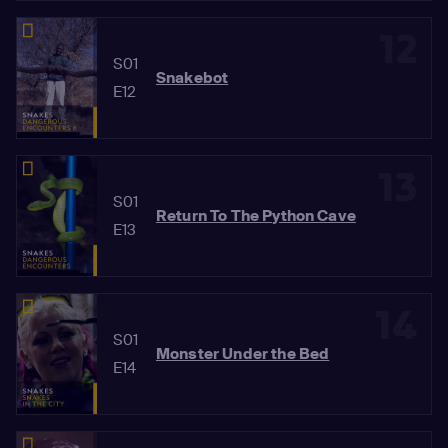
12
S01
Snakebot
E12
13
S01
Return To The Python Cave
E13
14
S01
Monster Under the Bed
E14