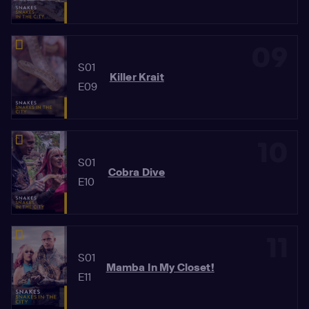
09
S01
Killer Krait
E09
10
S01
Cobra Dive
E10
11
S01
Mamba In My Closet!
E11