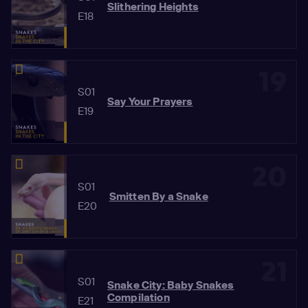
Slithering Heights
E18
19
S01
Say Your Prayers
E19
20
S01
Smitten By a Snake
E20
21
S01
Snake City: Baby Snakes
Compilation
E21