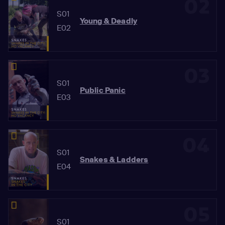
02
S01
Young & Deadly
E02
03
S01
Public Panic
E03
04
S01
Snakes & Ladders
E04
05
S01