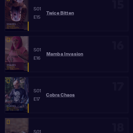
15
S01
Twice Bitten
E15
16
S01
Mamba Invasion
E16
17
S01
Cobra Chaos
E17
18
S01