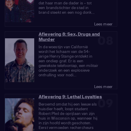
dat haar man de dader is – tot
een brandstichter de stad in
brand steekt en een nog donk...
Lees meer
Aflevering 8: Sex, Drugs and
08
Murder
In de woestijn van Californië
wordt het lichaam van de 54-
jarige Henry Stange ontdekt in
een ondiep graf. Er is een
gewiekste telefoontap, een militair
onderzoek en een explosieve
onthulling voor nodi...
Lees meer
Aflevering 9: Lethal Loyalties
09
Beroemd omdat hij een leeuw als
huisdier heeft, loopt student
Robert Pfeil de oprijlaan van zijn
huis in Wisconsin op, wanneer hij
in zijn hoofd wordt geschoten.
Eerst vermoeden rechercheurs