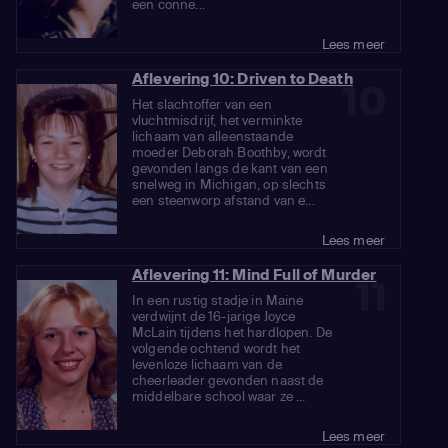
een conne...
Lees meer
Aflevering 10: Driven to Death
10
Het slachtoffer van een
vluchtmisdrijf, het verminkte
lichaam van alleenstaande
moeder Deborah Boothby, wordt
gevonden langs de kant van een
snelweg in Michigan, op slechts
een steenworp afstand van e...
Lees meer
Aflevering 11: Mind Full of Murder
11
In een rustig stadje in Maine
verdwijnt de 16-jarige Joyce
McLain tijdens het hardlopen. De
volgende ochtend wordt het
levenloze lichaam van de
cheerleader gevonden naast de
middelbare school waar ze ...
Lees meer