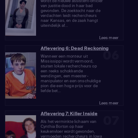
wordt de nieuwe assistent-officier
van justitie dood in haar bad
gevonden. De zoektocht naar de
verdachten leidt rechercheurs
naar Kansas, en de zaak hangt
uiteindelijk af...
Lees meer
Aflevering 6: Dead Reckoning
06
Wanneer een monteur uit
Mississippi wordt vermoord,
stuiten lokale rechercheurs op
een reeks schokkende
wendingen, een meester-
manipulator en een onschuldige
pion die een hoge prijs voor de
liefde bet...
Lees meer
Aflevering 7: Killer Inside
07
Als het verminkte lichaam van
Cynthia Borton op haar
keukenvloer wordt gevonden,
vermoeden rechercheurs in Iowa