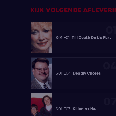
KIJK VOLGENDE AFLEVERIN
0
S01 E01
Till Death Do Us Part
0
S01 E04
Deadly Chores
0
S01 E07
Killer Inside