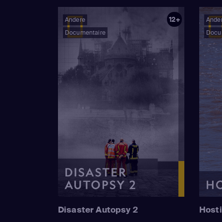
12+
Andere
Ande
Documentaire
Docu
Disaster Autopsy 2
Hosti