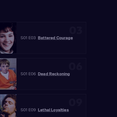
03
S01 E03
Battered Courage
06
S01 E06
Dead Reckoning
09
S01 E09
Lethal Loyalties