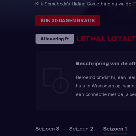
Kijk Somebody's Hiding Something nu via d
KIJK 30 DAGEN GRATIS
LETHAL LOYALT
Aflevering 9:
Beschrijving van de afl
Beroemd omdat hij een leeuw 
huis in Wisconsin op, wanne
een connectie met de jaloer
Seizoen 3
Seizoen 2
Seizoen 1