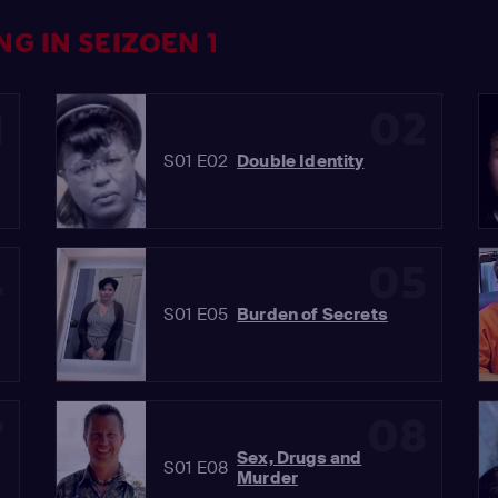
G IN SEIZOEN 1
1
02
S01 E02
Double Identity
4
05
S01 E05
Burden of Secrets
7
08
Sex, Drugs and
S01 E08
Murder