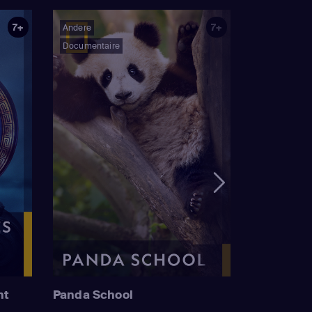
7+
7+
Andere
Documentaire
nt
Panda School