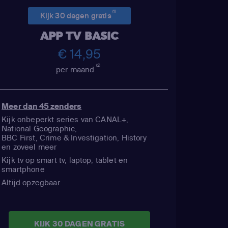
(1)
Kijk 30 dagen gratis
APP TV BASIC
€ 14,95
(2)
per maand
Meer dan 45 zenders
Kijk onbeperkt series van CANAL+,
National Geographic,
BBC First, Crime & Investigation, History
en zoveel meer
Kijk tv op smart tv, laptop, tablet en
smartphone
Altijd opzegbaar
KIJK 30 DAGEN GRATIS