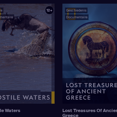
12+
re
Geschiedenis
mentaire
Documentaire
le Waters
Lost Treasures Of Ancie
Greece