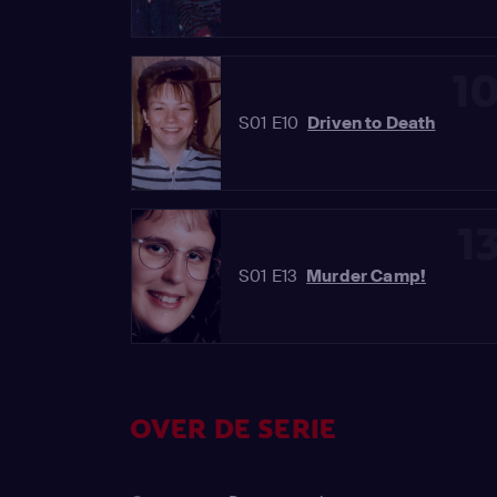
1
S01 E10
Driven to Death
1
S01 E13
Murder Camp!
OVER DE SERIE