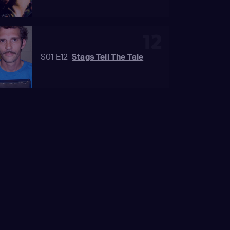
12
S01 E12
Stags Tell The Tale