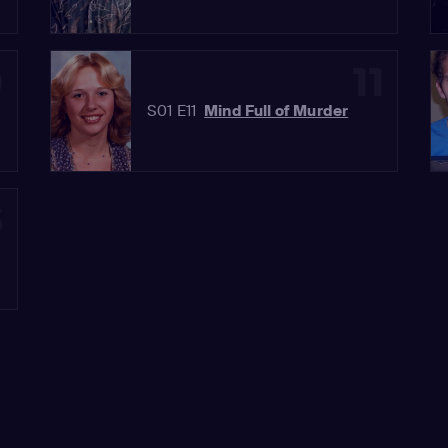
0
11
S01 E11
Mind Full of Murder
3