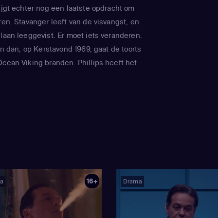
ijgt echter nog een laatste opdracht om
ren. Stavanger leeft van de visvangst, en
ilaan leeggevist. Er moet iets veranderen.
 En dan, op Kerstavond 1969, gaat de toorts
Ocean Viking branden. Phillips heeft het
oliebassin ooit gevonden. En dat zal alles
16+
a
Drama