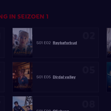
G IN SEIZOEN 1
1
02
S01 E02
Røykeforbud
4
05
S01 E05
Dirdal valley
7
08