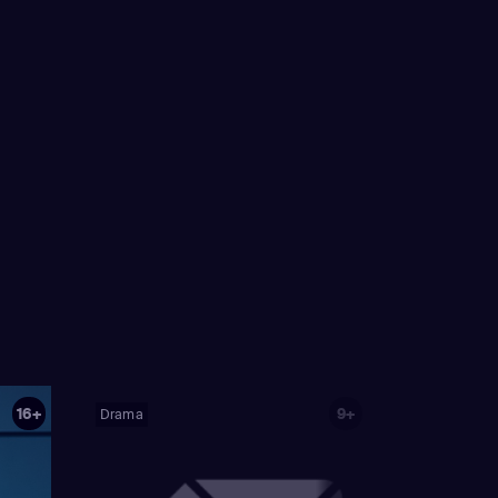
16+
9+
Drama