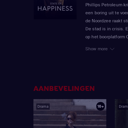
Phillips Petroleum kr
een boring uit te voe
de Noordzee raakt st
De stad is in crisis.
op het boorplatform 
grootste onderzeese 
Show more
veranderen.
AANBEVELINGEN
16+
Drama
Dram