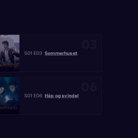
03
S01 E03
Sommerhuset
06
S01 E06
Håp og svindel