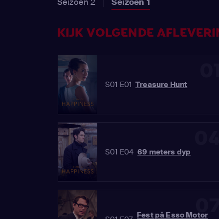
Seizoen 2
Seizoen 1
KIJK VOLGENDE AFLEVERIN
0
S01 E01
Treasure Hunt
0
S01 E04
69 meters dyp
0
Fest på Esso Motor