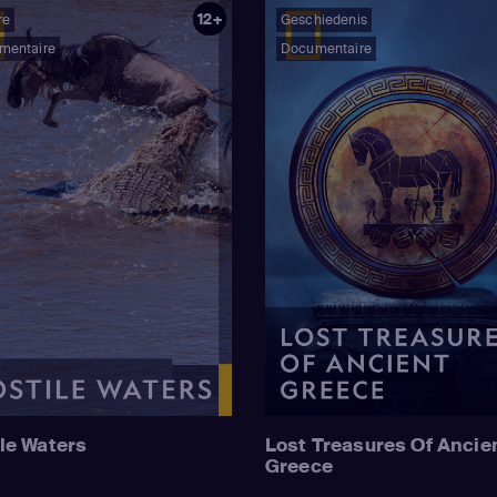
12+
re
Geschiedenis
mentaire
Documentaire
le Waters
Lost Treasures Of Ancie
Greece