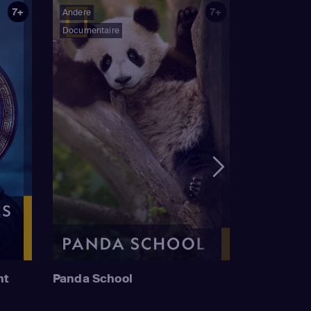
7+
7+
Andere
Documentaire
nt
Panda School