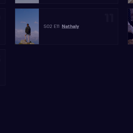
0
11
S02 E11
Nathaly
3