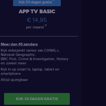
(1)
Kijk 30 dagen gratis
APP TV BASIC
€ 14,95
(2)
per maand
Meer dan 45 zenders
Kijk onbeperkt series van CANAL+,
National Geographic,
BBC First, Crime & Investigation, History
en zoveel meer
Kijk tv op smart tv, laptop, tablet en
smartphone
Altijd opzegbaar
KIJK 30 DAGEN GRATIS