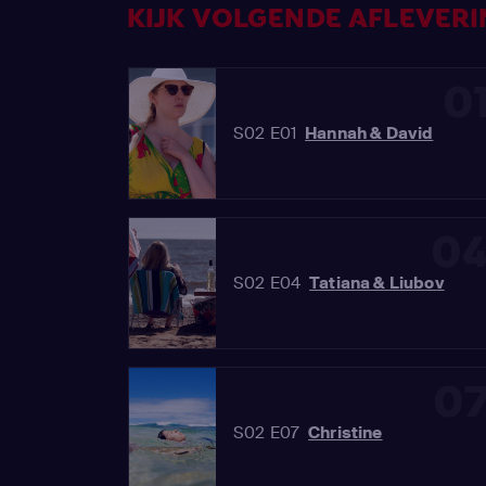
KIJK VOLGENDE AFLEVERIN
0
S02 E01
Hannah & David
0
S02 E04
Tatiana & Liubov
0
S02 E07
Christine