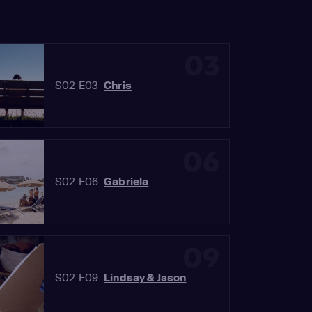
03
S02 E03
Chris
06
S02 E06
Gabriela
09
S02 E09
Lindsay & Jason