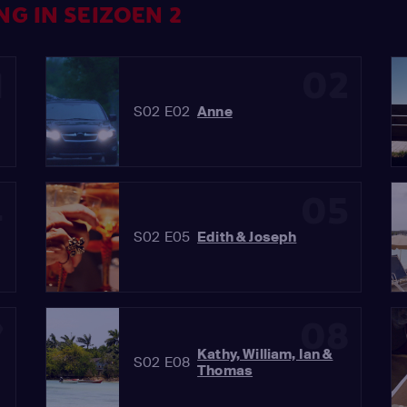
G IN SEIZOEN 2
1
02
S02 E02
Anne
4
05
S02 E05
Edith & Joseph
7
08
Kathy, William, Ian &
S02 E08
Thomas