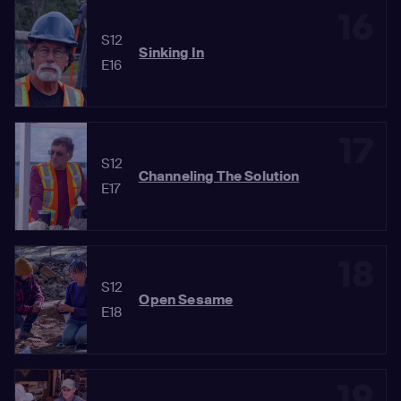
16
S12
Sinking In
E16
17
S12
Channeling The Solution
E17
18
S12
Open Sesame
E18
19