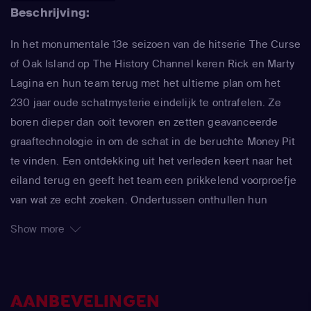
Beschrijving:
In het monumentale 13e seizoen van de hitserie The Curse
of Oak Island op The History Channel keren Rick en Marty
Lagina en hun team terug met het ultieme plan om het
230 jaar oude schatmysterie eindelijk te ontrafelen. Ze
boren dieper dan ooit tevoren en zetten geavanceerde
graaftechnologie in om de schat in de beruchte Money Pit
te vinden. Een ontdekking uit het verleden keert naar het
eiland terug en geeft het team een prikkelend voorproefje
van wat ze echt zoeken. Ondertussen onthullen hun
nieuwe vondsten – zowel op het eiland als duizenden
Show more
kilometers verderop in Portugal – nieuwe en verrassende
aanwijzingen over wie Oak Island mogelijk heeft bezocht,
lang voordat Europeanen Nova Scotia verkenden.
AANBEVELINGEN