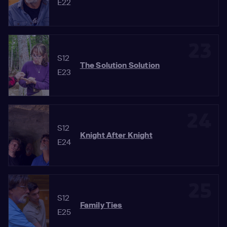
E22
23
S12
The Solution Solution
E23
24
S12
Knight After Knight
E24
25
S12
Family Ties
E25