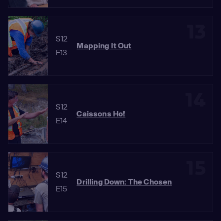
13
S12
Mapping It Out
E13
14
S12
Caissons Ho!
E14
15
S12
Drilling Down: The Chosen
E15