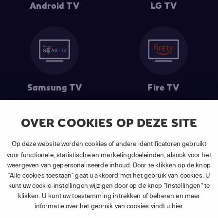
Android TV
LG TV
Samsung TV
Fire TV
OVER COOKIES OP DEZE SITE
(1) De eerste 30 dagen gratis
: Geldig op alle nieuwe abonnementen
Op deze website worden cookies of andere identificatoren gebruikt
van APP TV Light, Basic of Plus.
voor functionele, statistische en marketingdoeleinden, alsook voor het
(2) Prijs abonnement
: Incl. BTW.
weergeven van gepersonaliseerde inhoud. Door te klikken op de knop
(3) Restart & Replay
is beschikbaar voor
volgende zenders
afhankelijk
"Alle cookies toestaan" gaat u akkoord met het gebruik van cookies. U
van je gekozen pakket.
kunt uw cookie-instellingen wijzigen door op de knop "Instellingen" te
klikken. U kunt uw toestemming intrekken of beheren en meer
informatie over het gebruik van cookies vindt u
hier
.