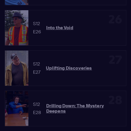
26
S12
Into the Void
E26
27
S12
Uplifting Discoveries
E27
28
S12
Drilling Down: The Mystery
Deepens
E28