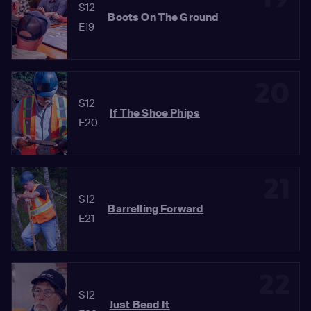
S12
Boots On The Ground
E19
20
S12
If The Shoe Phips
E20
21
S12
Barrelling Forward
E21
22
S12
Just Bead It