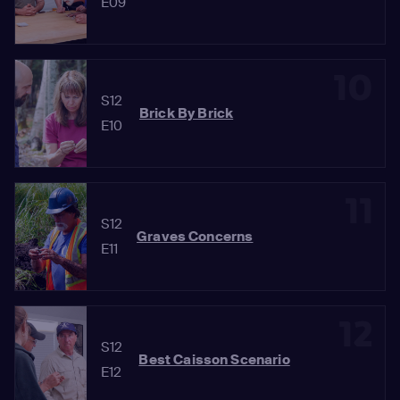
E09
10
S12
Brick By Brick
E10
11
S12
Graves Concerns
E11
12
S12
Best Caisson Scenario
E12