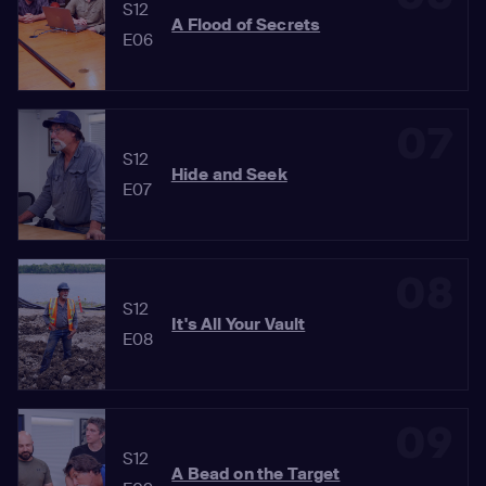
S12
A Flood of Secrets
E06
07
S12
Hide and Seek
E07
08
S12
It's All Your Vault
E08
09
S12
A Bead on the Target