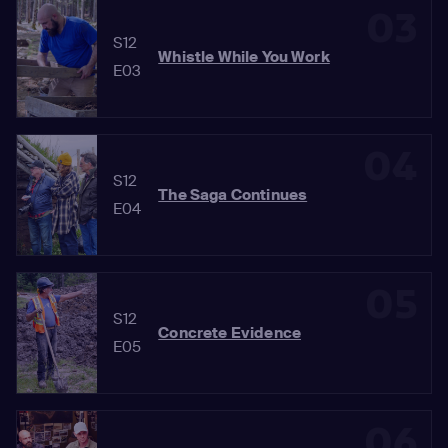
03
S12
Whistle While You Work
E03
04
S12
The Saga Continues
E04
05
S12
Concrete Evidence
E05
06