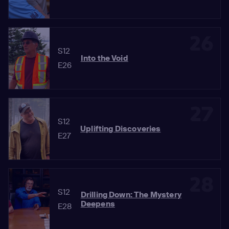
26
S12
Into the Void
E26
27
S12
Uplifting Discoveries
E27
28
S12
Drilling Down: The Mystery
Deepens
E28