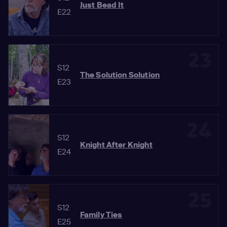
Just Bead It
E22
23
S12
The Solution Solution
E23
24
S12
Knight After Knight
E24
25
S12
Family Ties
E25