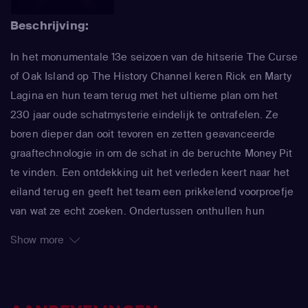
Beschrijving:
In het monumentale 13e seizoen van de hitserie The Curse
of Oak Island op The History Channel keren Rick en Marty
Lagina en hun team terug met het ultieme plan om het
230 jaar oude schatmysterie eindelijk te ontrafelen. Ze
boren dieper dan ooit tevoren en zetten geavanceerde
graaftechnologie in om de schat in de beruchte Money Pit
te vinden. Een ontdekking uit het verleden keert naar het
eiland terug en geeft het team een prikkelend voorproefje
van wat ze echt zoeken. Ondertussen onthullen hun
nieuwe vondsten – zowel op het eiland als duizenden
Show more
kilometers verderop in Portugal – nieuwe en verrassende
aanwijzingen over wie Oak Island mogelijk heeft bezocht,
lang voordat Europeanen Nova Scotia verkenden.