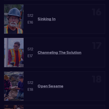
16
S12
Sinking In
E16
17
S12
Channeling The Solution
E17
18
S12
Open Sesame
E18