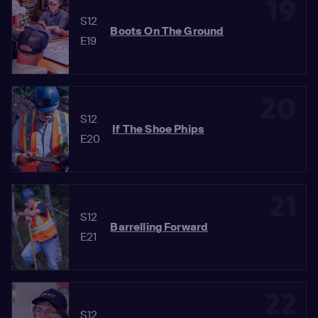
19
S12
Boots On The Ground
E19
20
S12
If The Shoe Phips
E20
21
S12
Barrelling Forward
E21
22
S12