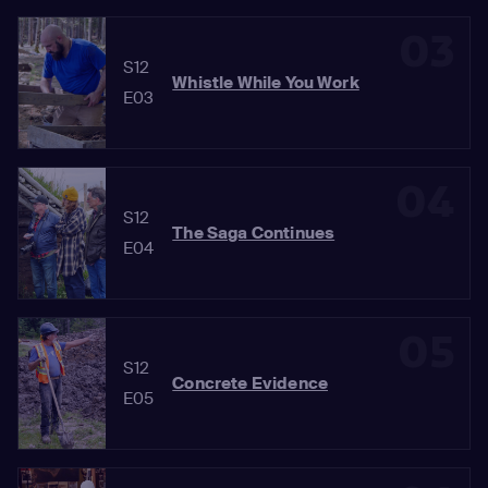
03
S12
Whistle While You Work
E03
04
S12
The Saga Continues
E04
05
S12
Concrete Evidence
E05