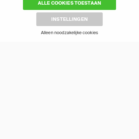
ALLE COOKIES TOESTAAN
Android TV
LG TV
INSTELLINGEN
Alleen noodzakelijke cookies
Samsung TV
Fire TV
(1) De eerste 30 dagen gratis
: Geldig op alle nieuwe abonnementen
van APP TV Light, Basic of Plus.
(2) Prijs abonnement
: Incl. BTW.
(3) Restart & Replay
is beschikbaar voor
volgende zenders
afhankelijk
van je gekozen pakket.