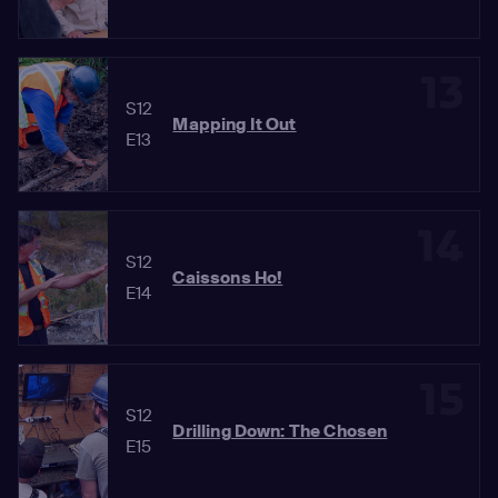
13
S12
Mapping It Out
E13
14
S12
Caissons Ho!
E14
15
S12
Drilling Down: The Chosen
E15