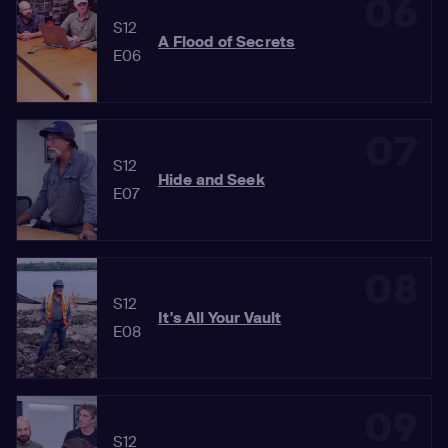
06
S12
A Flood of Secrets
E06
07
S12
Hide and Seek
E07
08
S12
It's All Your Vault
E08
09
S12