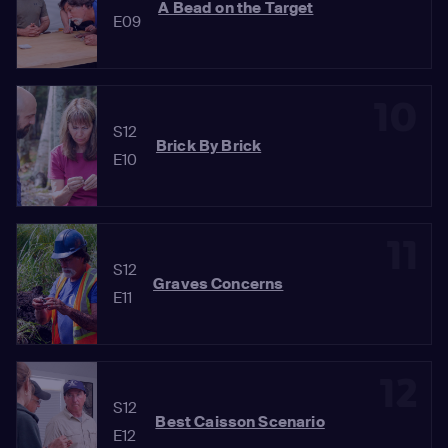
A Bead on the Target
E09
10
S12
Brick By Brick
E10
11
S12
Graves Concerns
E11
12
S12
Best Caisson Scenario
E12