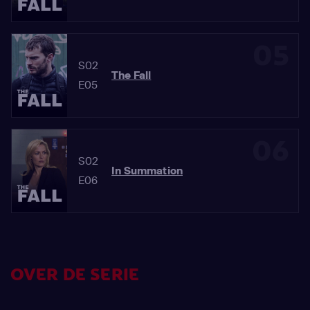
05
S02
The Fall
E05
06
S02
In Summation
E06
OVER DE SERIE