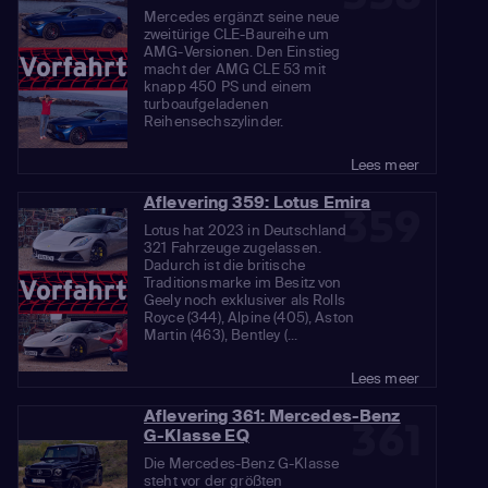
Mercedes ergänzt seine neue
zweitürige CLE-Baureihe um
AMG-Versionen. Den Einstieg
macht der AMG CLE 53 mit
knapp 450 PS und einem
turboaufgeladenen
Reihensechszylinder.
Lees meer
Aflevering 359: Lotus Emira
359
Lotus hat 2023 in Deutschland
321 Fahrzeuge zugelassen.
Dadurch ist die britische
Traditionsmarke im Besitz von
Geely noch exklusiver als Rolls
Royce (344), Alpine (405), Aston
Martin (463), Bentley (...
Lees meer
Aflevering 361: Mercedes-Benz
361
G-Klasse EQ
Die Mercedes-Benz G-Klasse
steht vor der größten