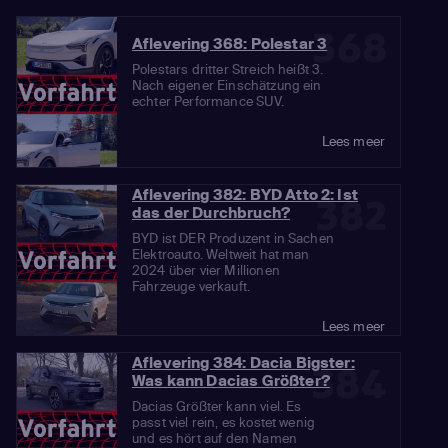
368
Aflevering 368: Polestar 3
Polestars dritter Streich heißt 3.
Nach eigener Einschätzung ein
echter Performance SUV.
Lees meer
Aflevering 382: BYD Atto 2: Ist
382
das der Durchbruch?
BYD ist DER Produzent in Sachen
Elektroauto. Weltweit hat man
2024 über vier Millionen
Fahrzeuge verkauft.
Lees meer
Aflevering 384: Dacia Bigster:
384
Was kann Dacias Größter?
Dacias Größter kann viel. Es
passt viel rein, es kostet wenig
und es hört auf den Namen