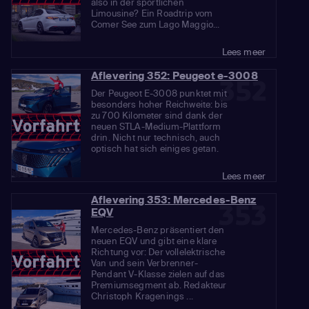
also in der sportlichen
Limousine? Ein Roadtrip vom
Comer See zum Lago Maggio...
Lees meer
Aflevering 352: Peugeot e-3008
352
Der Peugeot E-3008 punktet mit
besonders hoher Reichweite: bis
zu 700 Kilometer sind dank der
neuen STLA-Medium-Plattform
drin. Nicht nur technisch, auch
optisch hat sich einiges getan.
Lees meer
Aflevering 353: Mercedes-Benz
353
EQV
Mercedes-Benz präsentiert den
neuen EQV und gibt eine klare
Richtung vor: Der vollelektrische
Van und sein Verbrenner-
Pendant V-Klasse zielen auf das
Premiumsegment ab. Redakteur
Christoph Kragenings ...