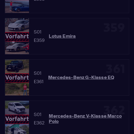
359
S01
Lotus Emira
E359
361
S01
Mercedes-Benz G-Klasse EQ
E361
362
S01
Mercedes-Benz V-Klasse Marco
Polo
E362