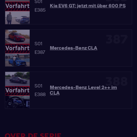
S01
Kia EV6 GT: jetzt mit über 600 PS
E385
387
S01
Mercedes-Benz CLA
E387
388
S01
Mercedes-Benz Level 2++ im
CLA
E388
OVER DE SERIE