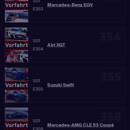
S01
Mercedes-Benz EQV
E353
354
S01
Abt XGT
E354
355
S01
Suzuki Swift
E355
358
S01
Mercedes-AMG CLE 53 Coupé
E358