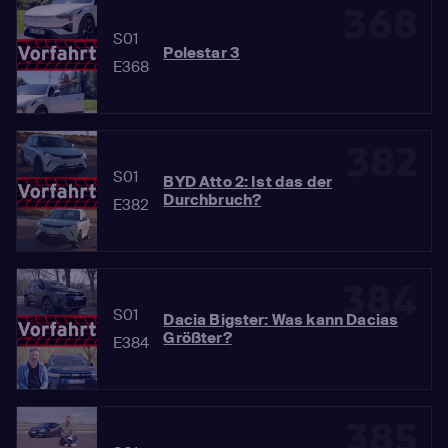
368
S01
Polestar 3
E368
382
S01
BYD Atto 2: Ist das der
Durchbruch?
E382
384
S01
Dacia Bigster: Was kann Dacias
Größter?
E384
385