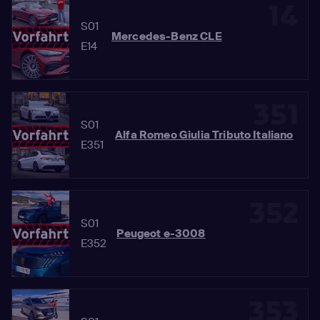
14
S01
Mercedes-Benz CLE
E14
351
S01
Alfa Romeo Giulia Tributo Italiano
E351
352
S01
Peugeot e-3008
E352
353