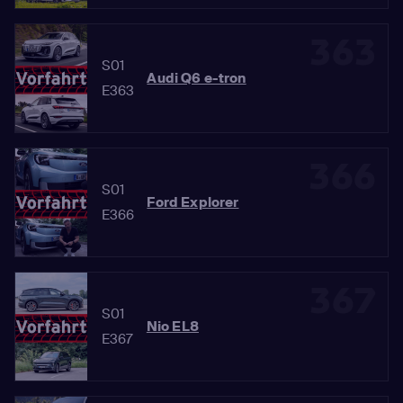
363
S01
Audi Q6 e-tron
E363
366
S01
Ford Explorer
E366
367
S01
Nio EL8
E367