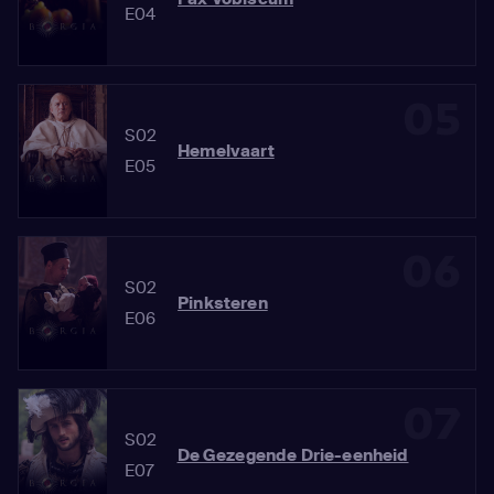
E04
05
S02
Hemelvaart
E05
06
S02
Pinksteren
E06
07
S02
De Gezegende Drie-eenheid
E07