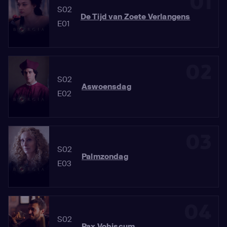
01
S02
De Tijd van Zoete Verlangens
E01
02
S02
Aswoensdag
E02
03
S02
Palmzondag
E03
04
S02
Pax Vobiscum