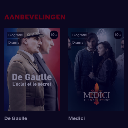
AANBEVELINGEN
12+
12+
Biografie
Biografie
Drama
Drama
De Gaulle
Medici