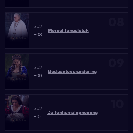
08
S02
Moreel Toneelstuk
E08
09
S02
Gedaanteverandering
E09
10
S02
De Tenhemelopneming
E10