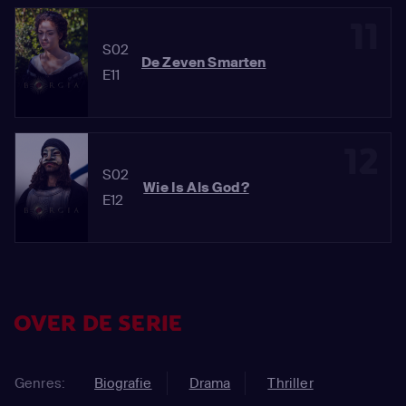
11
S02
De Zeven Smarten
E11
12
S02
Wie Is Als God?
E12
OVER DE SERIE
Genres:
Biografie
Drama
Thriller