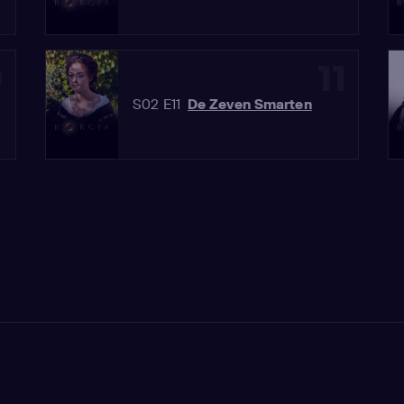
0
11
S02 E11
De Zeven Smarten