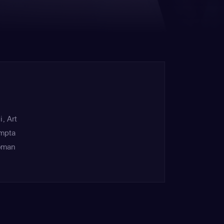
i
,
Art
mpta
oman