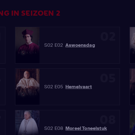
G IN SEIZOEN 2
1
02
S02 E02
Aswoensdag
4
05
S02 E05
Hemelvaart
7
08
S02 E08
Moreel Toneelstuk