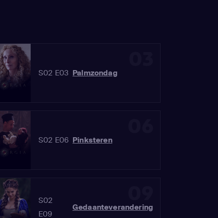
03
S02 E03
Palmzondag
06
S02 E06
Pinksteren
09
S02
Gedaanteverandering
E09