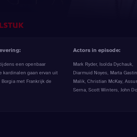
LSTUK
evering:
Actors in episode:
tijdens een openbaar
Mark Ryder
,
Isolda Dychauk
,
 kardinalen gaan ervan uit
Diarmuid Noyes
,
Marta Gastin
s Borgia met Frankrijk de
Malik
,
Christian McKay
,
Assu
Serna
,
Scott Winters
,
John D