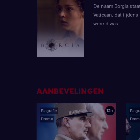
De naam Borgia staat 
Vaticaan, dat tijden
wereld was.
AANBEVELINGEN
12+
Biografie
Biogr
Drama
Dram