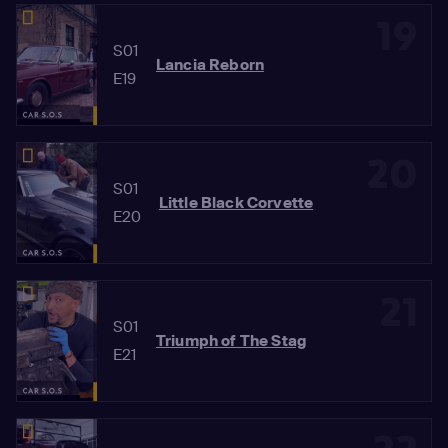
19
S01
Lancia Reborn
E19
20
S01
Little Black Corvette
E20
21
S01
Triumph of The Stag
E21