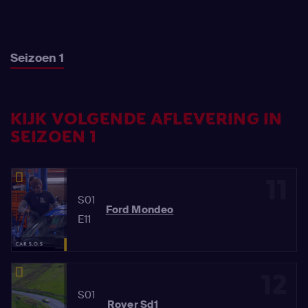
Seizoen 1
KIJK VOLGENDE AFLEVERING IN
SEIZOEN 1
11
S01
Ford Mondeo
E11
12
S01
Rover Sd1