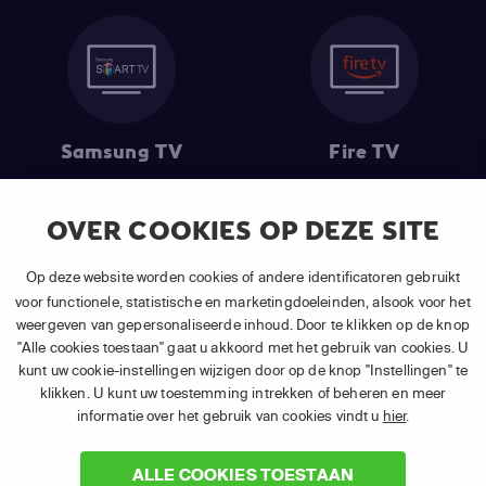
Samsung TV
Fire TV
OVER COOKIES OP DEZE SITE
(1) De eerste 30 dagen gratis
: Geldig op alle nieuwe abonnementen
Op deze website worden cookies of andere identificatoren gebruikt
van APP TV Light, Basic of Plus.
voor functionele, statistische en marketingdoeleinden, alsook voor het
(2) Prijs abonnement
: Incl. BTW.
weergeven van gepersonaliseerde inhoud. Door te klikken op de knop
(3) Restart & Replay
is beschikbaar voor
volgende zenders
afhankelijk
"Alle cookies toestaan" gaat u akkoord met het gebruik van cookies. U
van je gekozen pakket.
kunt uw cookie-instellingen wijzigen door op de knop "Instellingen" te
klikken. U kunt uw toestemming intrekken of beheren en meer
informatie over het gebruik van cookies vindt u
hier
.
ALLE COOKIES TOESTAAN