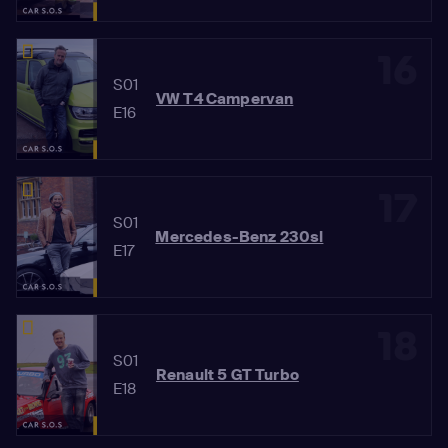
16
S01
VW T4 Campervan
E16
17
S01
Mercedes-Benz 230sl
E17
18
S01
Renault 5 GT Turbo
E18