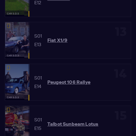
E12
13
S01
Fiat X1/9
E13
14
S01
Peugeot 106 Rallye
E14
15
S01
Talbot Sunbeam Lotus
E15