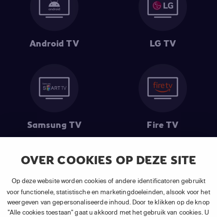
Android TV
LG TV
Samsung TV
Fire TV
OVER COOKIES OP DEZE SITE
(1) De eerste 30 dagen gratis
: Geldig op alle nieuwe abonnementen
Op deze website worden cookies of andere identificatoren gebruikt
van APP TV Light, Basic of Plus.
voor functionele, statistische en marketingdoeleinden, alsook voor het
(2) Prijs abonnement
: Incl. BTW.
weergeven van gepersonaliseerde inhoud. Door te klikken op de knop
(3) Restart & Replay
is beschikbaar voor
volgende zenders
afhankelijk
"Alle cookies toestaan" gaat u akkoord met het gebruik van cookies. U