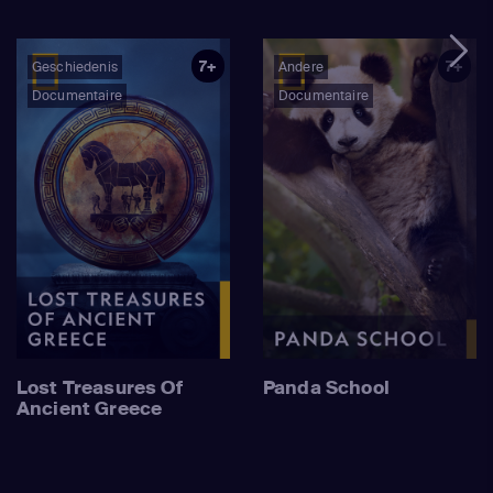
7+
7+
Geschiedenis
Andere
Documentaire
Documentaire
Lost Treasures Of
Panda School
Ancient Greece