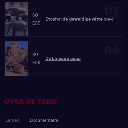
05
S01
Etosha: de geweldige witte plek
E05
06
S01
De Lineaire oase
E06
OVER DE SERIE
Genres:
Documentaire