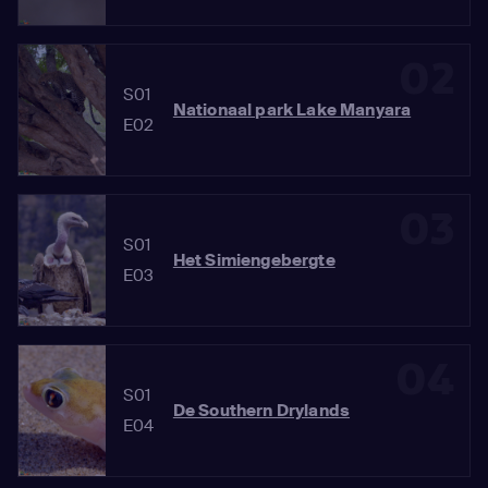
02
S01
Nationaal park Lake Manyara
E02
03
S01
Het Simiengebergte
E03
04
S01
De Southern Drylands
E04