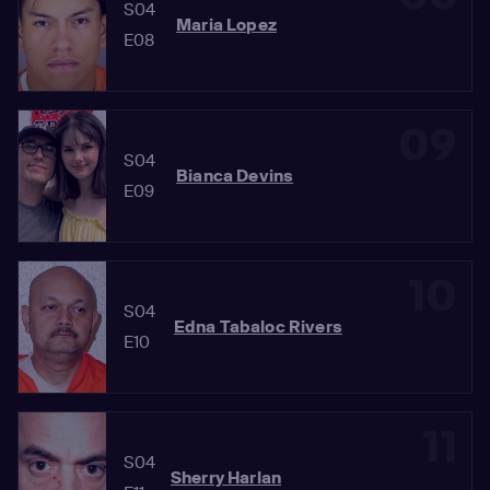
S04
Maria Lopez
E08
09
S04
Bianca Devins
E09
10
S04
Edna Tabaloc Rivers
E10
11
S04
Sherry Harlan