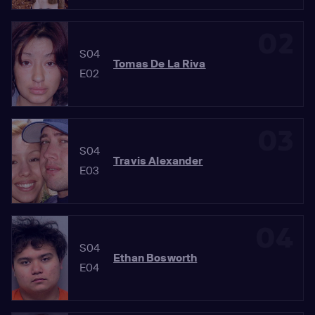
02
S04
Tomas De La Riva
E02
03
S04
Travis Alexander
E03
04
S04
Ethan Bosworth
E04