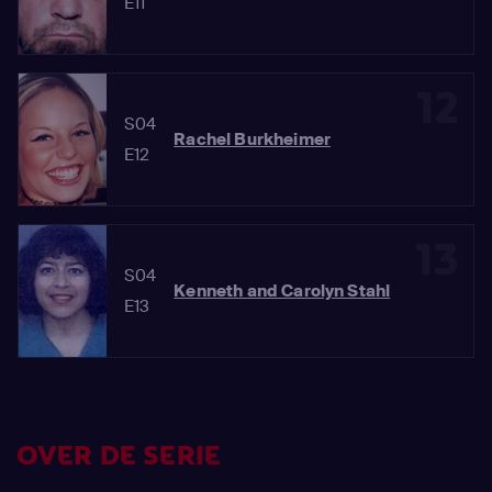
E11
12
S04
Rachel Burkheimer
E12
13
S04
Kenneth and Carolyn Stahl
E13
OVER DE SERIE