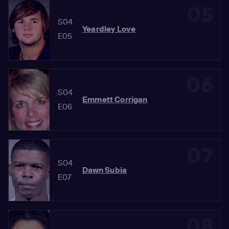
05
S04
Yeardley Love
E05
06
S04
Emmett Corrigan
E06
07
S04
Dawn Subia
E07
08