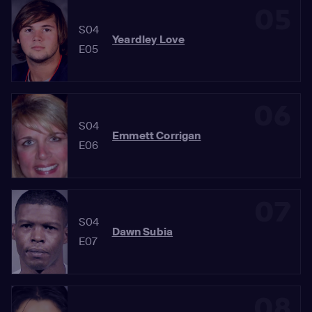
05
S04
Yeardley Love
E05
06
S04
Emmett Corrigan
E06
07
S04
Dawn Subia
E07
08