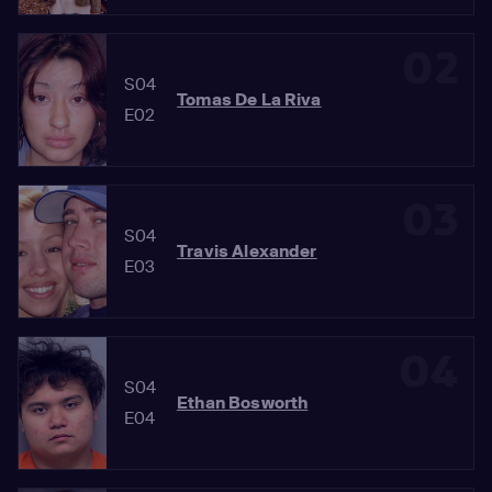
02
S04
Tomas De La Riva
E02
03
S04
Travis Alexander
E03
04
S04
Ethan Bosworth
E04