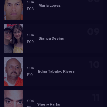
S04
Maria Lopez
E08
09
S04
Bianca Devins
E09
10
S04
Edna Tabaloc Rivers
E10
11
S04
Sherry Harlan