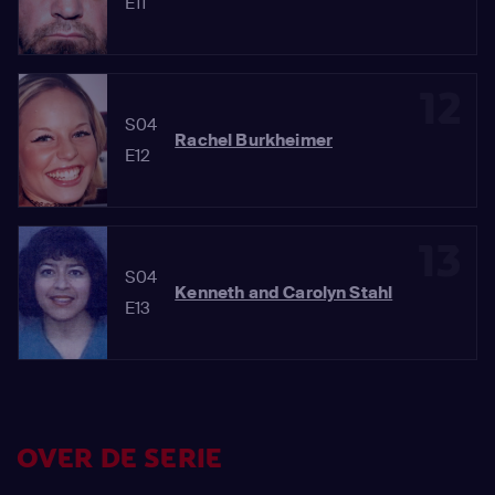
E11
12
S04
Rachel Burkheimer
E12
13
S04
Kenneth and Carolyn Stahl
E13
OVER DE SERIE