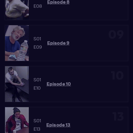
Episode 8
E08
09
S01
Episode 9
E09
10
S01
Episode 10
E10
13
S01
Episode 13
E13