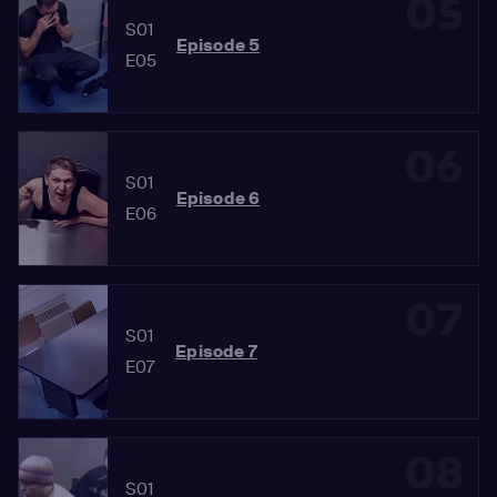
05
S01
Episode 5
E05
06
S01
Episode 6
E06
07
S01
Episode 7
E07
08
S01