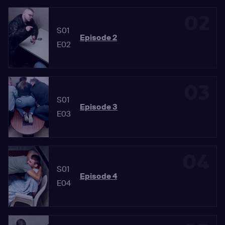
02
S01
Episode 2
E02
03
S01
Episode 3
E03
04
S01
Episode 4
E04