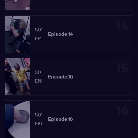
14
S01
Episode 14
E14
15
S01
Episode 15
E15
16
S01
Episode 16
E16