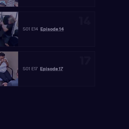
14
S01 E14
Episode 14
17
S01 E17
Episode 17