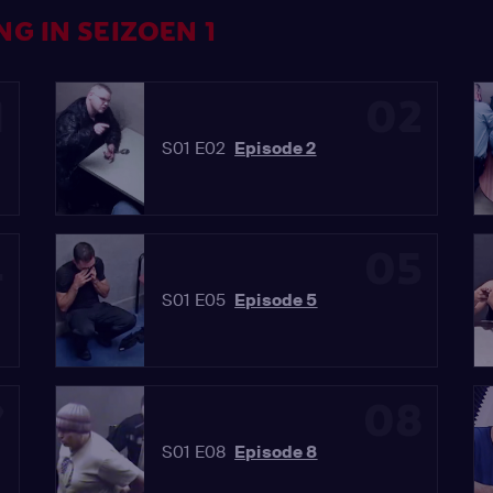
G IN SEIZOEN 1
1
02
S01 E02
Episode 2
4
05
S01 E05
Episode 5
7
08
S01 E08
Episode 8