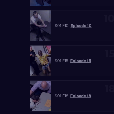
1
S01 E10
Episode 10
1
S01 E15
Episode 15
1
S01 E18
Episode 18