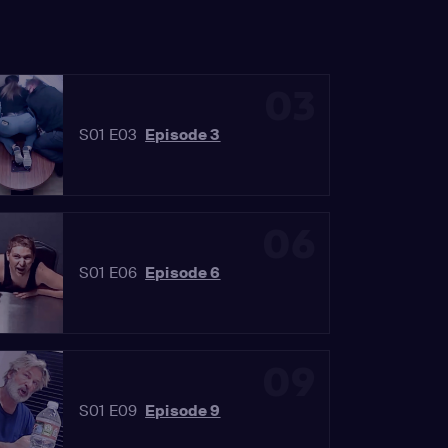
03
S01 E03
Episode 3
06
S01 E06
Episode 6
09
S01 E09
Episode 9