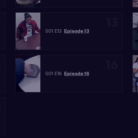
0
13
S01 E13
Episode 13
5
16
S01 E16
Episode 16
8