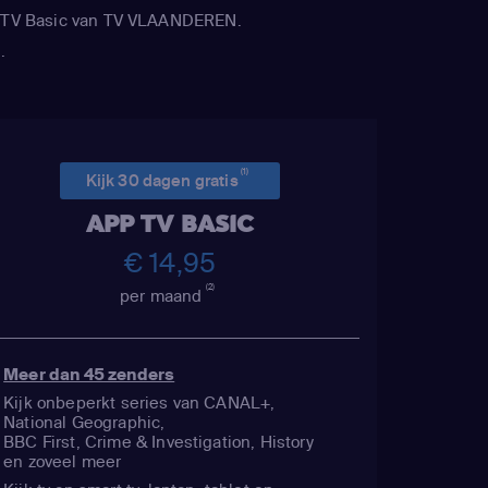
APP TV Basic van TV VLAANDEREN.
.
(1)
Kijk 30 dagen gratis
APP TV BASIC
€ 14,95
(2)
per maand
Meer dan 45 zenders
Kijk onbeperkt series van CANAL+,
National Geographic,
BBC First, Crime & Investigation, History
en zoveel meer