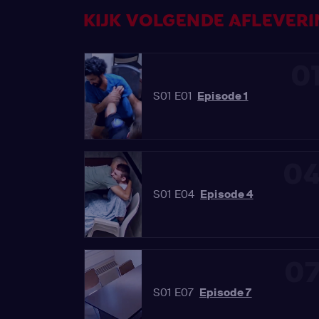
KIJK VOLGENDE AFLEVERIN
0
S01 E01
Episode 1
0
S01 E04
Episode 4
0
S01 E07
Episode 7