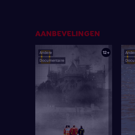
AANBEVELINGEN
12+
Andere
Ande
Documentaire
Docu