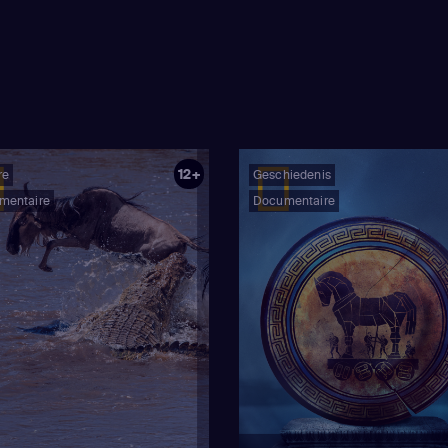
12+
re
Geschiedenis
mentaire
Documentaire