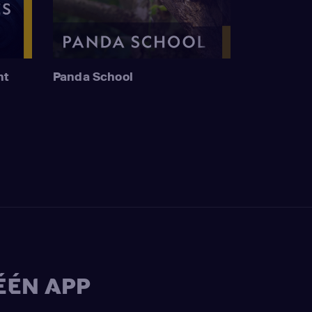
nt
Panda School
ÉÉN APP