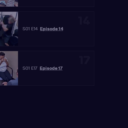
14
S01 E14
Episode 14
17
S01 E17
Episode 17