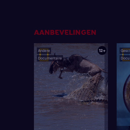
AANBEVELINGEN
12+
Andere
Gesc
Documentaire
Docu