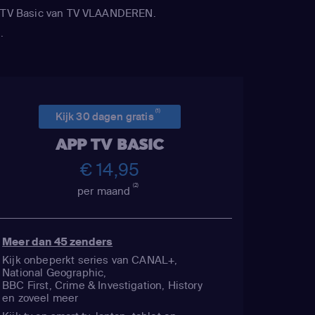
APP TV Basic van TV VLAANDEREN.
.
(1)
Kijk 30 dagen gratis
APP TV BASIC
€ 14,95
(2)
per maand
Meer dan 45 zenders
Kijk onbeperkt series van CANAL+,
National Geographic,
BBC First, Crime & Investigation, History
en zoveel meer