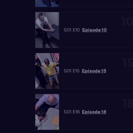
1
S01 E10
Episode 10
1
S01 E15
Episode 15
1
S01 E18
Episode 18