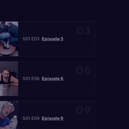
03
S01 E03
Episode 3
06
S01 E06
Episode 6
09
S01 E09
Episode 9