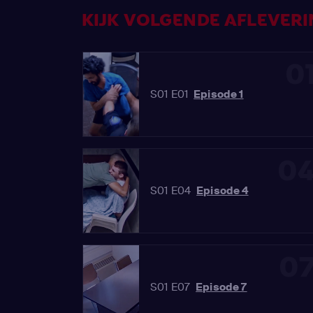
KIJK VOLGENDE AFLEVERIN
0
S01 E01
Episode 1
0
S01 E04
Episode 4
0
S01 E07
Episode 7