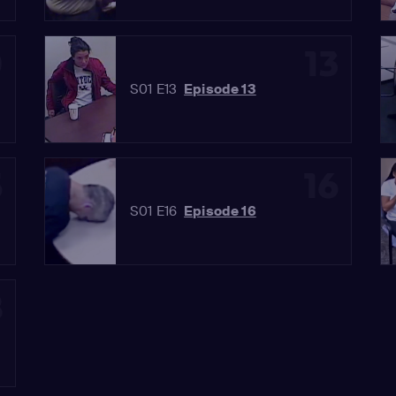
0
13
S01 E13
Episode 13
5
16
S01 E16
Episode 16
8