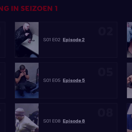
G IN SEIZOEN 1
1
02
S01 E02
Episode 2
4
05
S01 E05
Episode 5
7
08
S01 E08
Episode 8