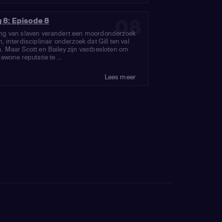
08
g 8: Episode 8
ng van slaven verandert een moordonderzoek
, interdisciplinair onderzoek dat Gill ten val
 Maar Scott en Bailey zijn vastbesloten om
ewone reputatie te ...
Lees meer