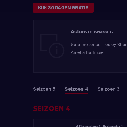
KIJK 30 DAGEN GRATIS
Actors in season:
Suranne Jones
,
Lesley Shar
Amelia Bullmore
Seizoen 5
Seizoen 4
Seizoen 3
SEIZOEN 4
Aflevering 1: Episode 1