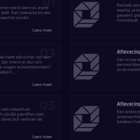
01
Rachels eer
man wordt vermist, wordt
waarbij ze t
eeft. Een zoekactie bij een
gepaard ga
erwachte vondst.
moordzaak.
Lees meer
03
Afleverin
 heeft alle schijn van een
Een vrouw w
zijn vriend er dan zo'n
persoonlijke
e vragen te beantwoorden?
ze de sleute
akje h...
Lees meer
05
Afleverin
n een ziekenhuis
Een onderzoe
 pijnlijk getroffen voelt
onverwachte
 Janet zich verloren als
betekent he
Lees meer