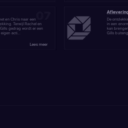
07
Afleverin
net en Chris naar een
De ontdekki
kking. Terwijl Rachel en
in een enorm
Gills gedrag wordt er een
kan brengen.
igen acti...
Gills buiteng
Lees meer