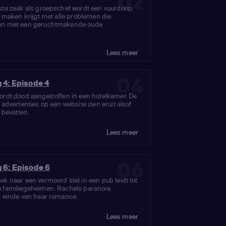
02
ste zaak als groepschef wordt een vuurdoop,
e maken krijgt met alle problemen die
an met een geruchtmakende oude
Lees meer
04
g 4: Episode 4
ordt dood aangetroffen in een hotelkamer. De
 advertenties op een website zien eruit alsof
l bevatten.
Lees meer
06
g 6: Episode 6
k naar een vermoord stel in een pub leidt tot
 familiegeheimen. Rachels paranoia
t einde van haar romance.
Lees meer