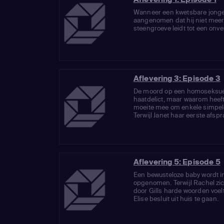
Wanneer een kwetsbare jonge
aangenomen dat hij niet meer l
steengroeve leidt tot een onv
Aflevering 3: Episode 3
De moord op een homoseksueel
haatdelict, maar waarom heeft 
moeite mee om enkele simpel
Terwijl Janet haar eerste afspra
Aflevering 5: Episode 5
Een bewusteloze baby wordt i
opgenomen. Terwijl Rachel zich
door Gills harde woorden voelt
Elise besluit uit huis te gaan.