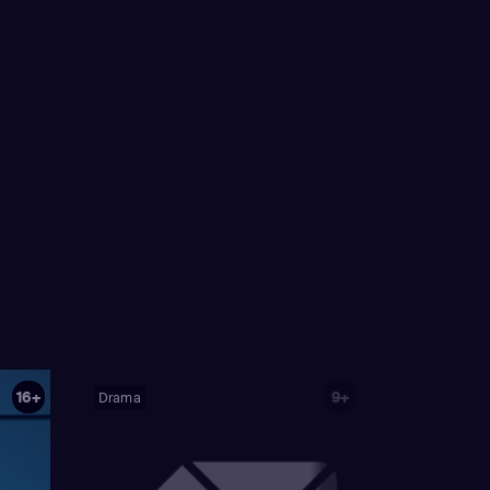
16+
9+
Drama